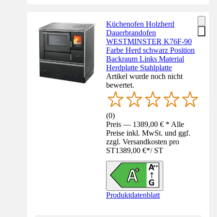
Küchenofen Holzherd
Dauerbrandofen
WESTMINSTER K76F-90
Farbe Herd schwarz Position
Backraum Links Material
Herdplatte Stahlplatte
Artikel wurde noch nicht
bewertet.
(
0
)
Preis — 1389,00 € * Alle
Preise inkl. MwSt. und ggf.
zzgl. Versandkosten pro
ST
1389,00 €
*
/
ST
Produktdatenblatt