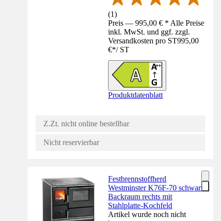
(
1
)
Preis — 995,00 € * Alle Preise
inkl. MwSt. und ggf. zzgl.
Versandkosten pro ST
995,00
€
*
/
ST
Produktdatenblatt
Z.Zt. nicht online bestellbar
Nicht reservierbar
Festbrennstoffherd
Westminster K76F-70 schwarz
Backraum rechts mit
Stahlplatte-Kochfeld
Artikel wurde noch nicht