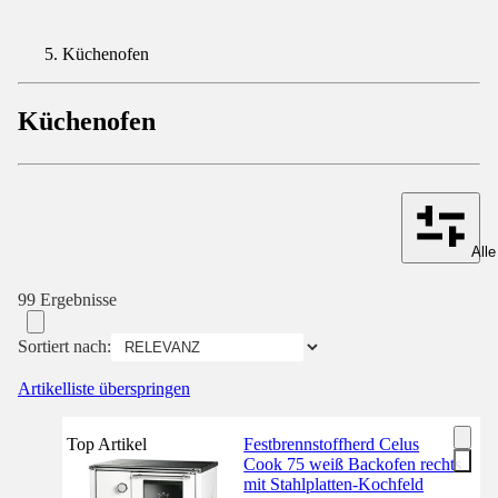
Küchenofen
Küchenofen
Alle
99 Ergebnisse
Sortiert nach:
Artikelliste überspringen
Top Artikel
Festbrennstoffherd Celus
Cook 75 weiß Backofen rechts
mit Stahlplatten-Kochfeld