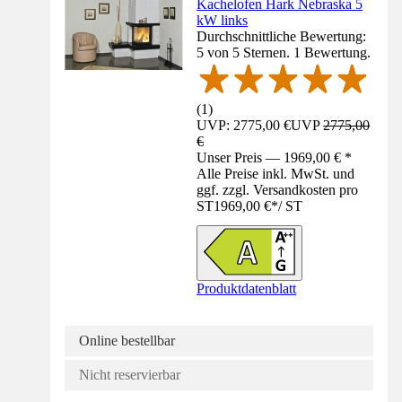
Kachelofen Hark Nebraska 5
kW links
Durchschnittliche Bewertung:
5 von 5 Sternen. 1 Bewertung.
(
1
)
UVP: 2775,00 €
UVP
2775,00
€
Unser Preis — 1969,00 € *
Alle Preise inkl. MwSt. und
ggf. zzgl. Versandkosten pro
ST
1969,00 €
*
/
ST
Produktdatenblatt
Online bestellbar
Nicht reservierbar