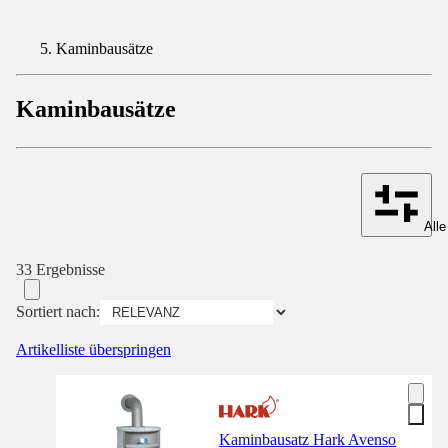
Kaminbausätze
Kaminbausätze
Alle
33 Ergebnisse
Sortiert nach:
Artikelliste überspringen
Kaminbausatz Hark Avenso