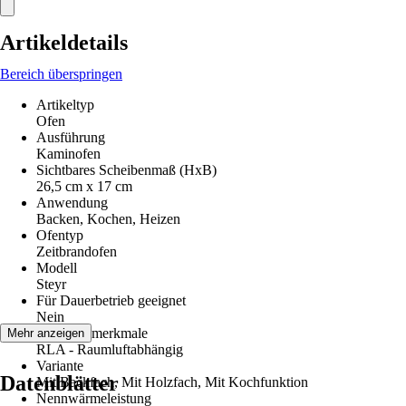
Artikeldetails
Bereich überspringen
Artikeltyp
Ofen
Ausführung
Kaminofen
Sichtbares Scheibenmaß (HxB)
26,5 cm x 17 cm
Anwendung
Backen, Kochen, Heizen
Ofentyp
Zeitbrandofen
Modell
Steyr
Für Dauerbetrieb geeignet
Nein
Leistungsmerkmale
Mehr anzeigen
RLA - Raumluftabhängig
Variante
Datenblätter
Mit Backfach, Mit Holzfach, Mit Kochfunktion
Nennwärmeleistung