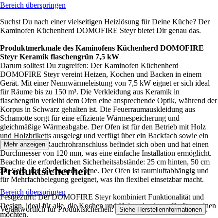
Bereich überspringen
Suchst Du nach einer vielseitigen Heizlösung für Deine Küche? Der
Kaminofen Küchenherd DOMOFIRE Steyr bietet Dir genau das.
Produktmerkmale des Kaminofens Küchenherd DOMOFIRE
Steyr Keramik flaschengrün 7,5 kW
Darum solltest Du zugreifen: Der Kaminofen Küchenherd
DOMOFIRE Steyr vereint Heizen, Kochen und Backen in einem
Gerät. Mit einer Nennwärmeleistung von 7,5 kW eignet er sich ideal
für Räume bis zu 150 m³. Die Verkleidung aus Keramik in
flaschengrün verleiht dem Ofen eine ansprechende Optik, während der
Korpus in Schwarz gehalten ist. Die Feuerraumauskleidung aus
Schamotte sorgt für eine effiziente Wärmespeicherung und
gleichmäßige Wärmeabgabe. Der Ofen ist für den Betrieb mit Holz
und Holzbriketts ausgelegt und verfügt über ein Backfach sowie ein
Holzfach. Der Rauchrohranschluss befindet sich oben und hat einen
Mehr anzeigen
Durchmesser von 120 mm, was eine einfache Installation ermöglicht.
Beachte die erforderlichen Sicherheitsabstände: 25 cm hinten, 50 cm
Produktsicherheit
zur Seite und 80 cm nach vorne. Der Ofen ist raumluftabhängig und
für Mehrfachbelegung geeignet, was ihn flexibel einsetzbar macht.
Bereich überspringen
Festgezurrt: Der DOMOFIRE Steyr kombiniert Funktionalität und
Design, ideal für alle, die Kochen und Heizen in einem Gerät vereinen
Verantwortlich für Produktsicherheit:
.
Siehe Herstellerinformationen
möchten.