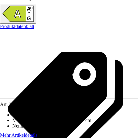
Produktdatenblatt
Art.-Nr.
12486262
Ausführung
:
Kaminofen
Maße (BxHxT)
:
90 cm x 85 cm x 51 cm
Nennwärmeleistung
:
7,5 kW
Mehr Artikeldetails