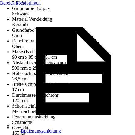
Bereich überspringen
7,5 kW
Grundfarbe Korpus
Schwarz
Material Verkleidung
Keramik
Grundfarbe Verkleidung
Grün
Rauchrohranschluss
Oben
Maße (BxHxT)
90 cm x 85 cm x 51 cm
Abstand (seite/hinten/vorne)
500 mm x 250 mm x 800 mm
Höhe sichtbares Scheibenmaß
26,5 cm
Breite sichtbares Scheibenmaß
17 cm
Durchmesser Rauchrohr
120 mm
Schornsteinbelegung
Mehrfachbelegung
Feuerraumauskleidung
Schamotte
Gewicht
Bedienungsanleitung
165 kg