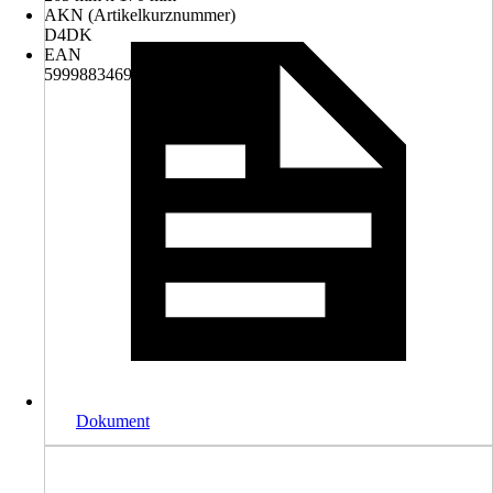
AKN (Artikelkurznummer)
D4DK
EAN
5999883469521
Dokument