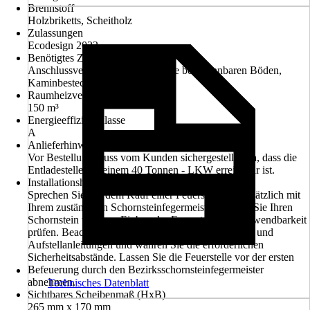
Brennstoff
Holzbriketts, Scheitholz
Zulassungen
Ecodesign 2022
Benötigtes Zubehör
Anschlussverrohrung, Bodenplatte bei brennbaren Böden,
Kaminbesteck
Raumheizvermögen
150 m³
Energieeffizienzklasse
A
Anlieferhinweis
Vor Bestellung muss vom Kunden sichergestellt sein, dass die
Entladestelle mit einem 40 Tonnen - LKW erreichbar ist.
Installationshinweis
Sprechen Sie vor dem Kauf einer Feuerstelle grundsätzlich mit
Ihrem zuständigen Schornsteinfegermeister. Lassen Sie Ihren
Schornstein vor dem Einbau der Feuerstelle auf Verwendbarkeit
prüfen. Beachten Sie grundsätzlich die Bedienungs- und
Aufstellanleitungen und wahren Sie die erforderlichen
Sicherheitsabstände. Lassen Sie die Feuerstelle vor der ersten
Befeuerung durch den Bezirksschornsteinfegermeister
abnehmen.
Technisches Datenblatt
Sichtbares Scheibenmaß (HxB)
265 mm x 170 mm