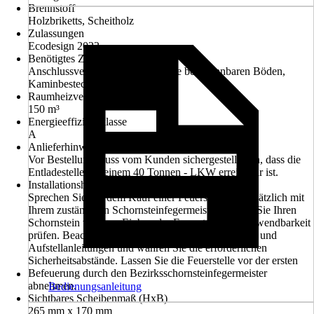
Brennstoff
Holzbriketts, Scheitholz
Zulassungen
Ecodesign 2022
Benötigtes Zubehör
Anschlussverrohrung, Bodenplatte bei brennbaren Böden,
Kaminbesteck
Raumheizvermögen
150 m³
Energieeffizienzklasse
A
Anlieferhinweis
Vor Bestellung muss vom Kunden sichergestellt sein, dass die
Entladestelle mit einem 40 Tonnen - LKW erreichbar ist.
Installationshinweis
Sprechen Sie vor dem Kauf einer Feuerstelle grundsätzlich mit
Ihrem zuständigen Schornsteinfegermeister. Lassen Sie Ihren
Schornstein vor dem Einbau der Feuerstelle auf Verwendbarkeit
prüfen. Beachten Sie grundsätzlich die Bedienungs- und
Aufstellanleitungen und wahren Sie die erforderlichen
Sicherheitsabstände. Lassen Sie die Feuerstelle vor der ersten
Befeuerung durch den Bezirksschornsteinfegermeister
abnehmen.
Bedienungsanleitung
Sichtbares Scheibenmaß (HxB)
265 mm x 170 mm