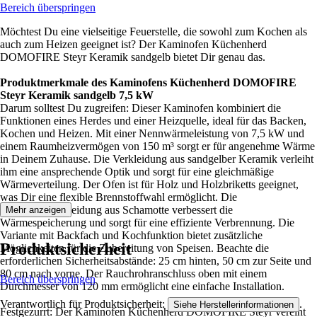
Bereich überspringen
Möchtest Du eine vielseitige Feuerstelle, die sowohl zum Kochen als
auch zum Heizen geeignet ist? Der Kaminofen Küchenherd
DOMOFIRE Steyr Keramik sandgelb bietet Dir genau das.
Produktmerkmale des Kaminofens Küchenherd DOMOFIRE
Steyr Keramik sandgelb 7,5 kW
Darum solltest Du zugreifen: Dieser Kaminofen kombiniert die
Funktionen eines Herdes und einer Heizquelle, ideal für das Backen,
Kochen und Heizen. Mit einer Nennwärmeleistung von 7,5 kW und
einem Raumheizvermögen von 150 m³ sorgt er für angenehme Wärme
in Deinem Zuhause. Die Verkleidung aus sandgelber Keramik verleiht
ihm eine ansprechende Optik und sorgt für eine gleichmäßige
Wärmeverteilung. Der Ofen ist für Holz und Holzbriketts geeignet,
was Dir eine flexible Brennstoffwahl ermöglicht. Die
Feuerraumauskleidung aus Schamotte verbessert die
Mehr anzeigen
Wärmespeicherung und sorgt für eine effiziente Verbrennung. Die
Variante mit Backfach und Kochfunktion bietet zusätzliche
Produktsicherheit
Möglichkeiten für die Zubereitung von Speisen. Beachte die
erforderlichen Sicherheitsabstände: 25 cm hinten, 50 cm zur Seite und
80 cm nach vorne. Der Rauchrohranschluss oben mit einem
Bereich überspringen
Durchmesser von 120 mm ermöglicht eine einfache Installation.
Verantwortlich für Produktsicherheit:
.
Siehe Herstellerinformationen
Festgezurrt: Der Kaminofen Küchenherd DOMOFIRE Steyr vereint