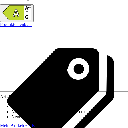
Produktdatenblatt
Art.-Nr.
12486261
Ausführung
:
Kaminofen
Maße (BxHxT)
:
90 cm x 85 cm x 51 cm
Nennwärmeleistung
:
7,5 kW
Mehr Artikeldetails