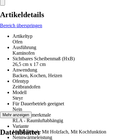
Artikeldetails
Bereich überspringen
Artikeltyp
Ofen
Ausführung
Kaminofen
Sichtbares Scheibenmaß (HxB)
26,5 cm x 17 cm
Anwendung
Backen, Kochen, Heizen
Ofentyp
Zeitbrandofen
Modell
Steyr
Für Dauerbetrieb geeignet
Nein
Leistungsmerkmale
Mehr anzeigen
RLA - Raumluftabhängig
Variante
Datenblätter
Mit Backfach, Mit Holzfach, Mit Kochfunktion
Nennwärmeleistung