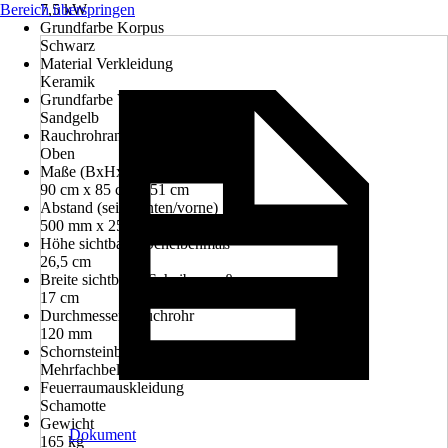
Bereich überspringen
7,5 kW
Grundfarbe Korpus
Schwarz
Material Verkleidung
Keramik
Grundfarbe Verkleidung
Sandgelb
Rauchrohranschluss
Oben
Maße (BxHxT)
90 cm x 85 cm x 51 cm
Abstand (seite/hinten/vorne)
500 mm x 250 mm x 800 mm
Höhe sichtbares Scheibenmaß
26,5 cm
Breite sichtbares Scheibenmaß
17 cm
Durchmesser Rauchrohr
120 mm
Schornsteinbelegung
Mehrfachbelegung
Feuerraumauskleidung
Schamotte
Gewicht
Dokument
165 kg