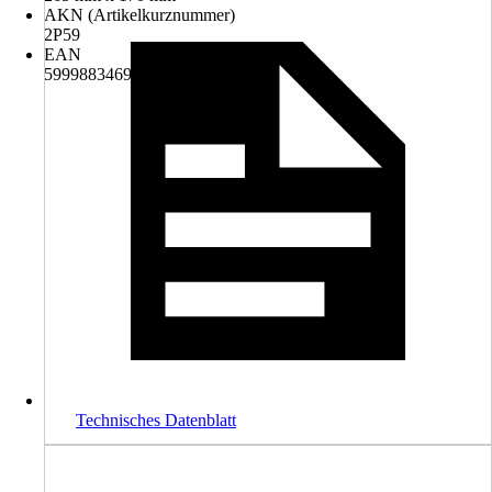
AKN (Artikelkurznummer)
2P59
EAN
5999883469514
Technisches Datenblatt