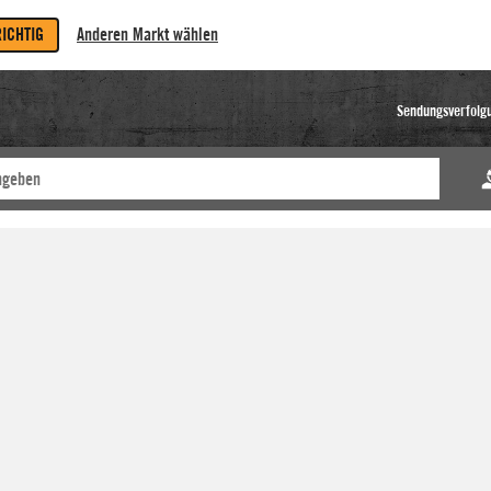
RICHTIG
Anderen Markt wählen
Sendungsverfolg