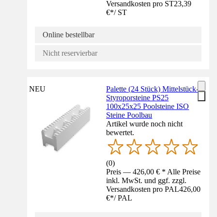
Versandkosten pro ST
23,39
€
*
/
ST
Online bestellbar
Nicht reservierbar
NEU
Palette (24 Stück) Mittelstück-
Styroporsteine PS25
100x25x25 Poolsteine ISO
Steine Poolbau
Artikel wurde noch nicht
bewertet.
(
0
)
Preis — 426,00 € * Alle Preise
inkl. MwSt. und ggf. zzgl.
Versandkosten pro PAL
426,00
€
*
/
PAL