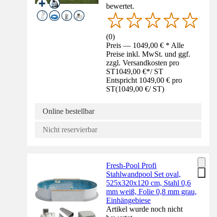
bewertet.
(
0
)
Preis — 1049,00 € * Alle
Preise inkl. MwSt. und ggf.
zzgl. Versandkosten pro
ST
1049,00 €
*
/
ST
Entspricht 1049,00 € pro
ST
(
1049,00 €
/
ST
)
Online bestellbar
Nicht reservierbar
Fresh-Pool Profi
Stahlwandpool Set oval,
525x320x120 cm, Stahl 0,6
mm weiß, Folie 0,8 mm grau,
Einhängebiese
Artikel wurde noch nicht