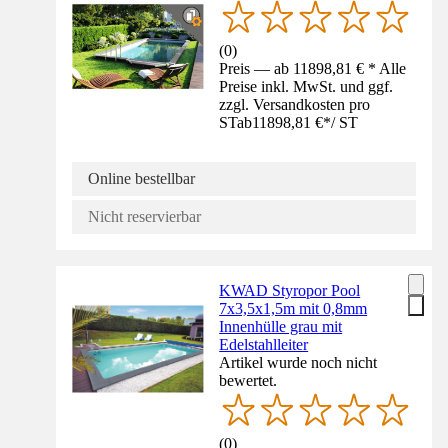
(
0
)
Preis — ab 11898,81 € * Alle
Preise inkl. MwSt. und ggf.
zzgl. Versandkosten pro
ST
ab
11898,81 €
*
/
ST
Online bestellbar
Nicht reservierbar
KWAD Styropor Pool
7x3,5x1,5m mit 0,8mm
Innenhülle grau mit
Edelstahlleiter
Artikel wurde noch nicht
bewertet.
(
0
)