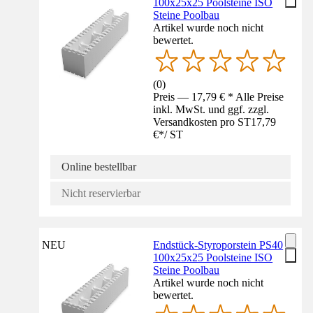
100x25x25 Poolsteine ISO
Steine Poolbau
Artikel wurde noch nicht
bewertet.
(
0
)
Preis — 17,79 € * Alle Preise
inkl. MwSt. und ggf. zzgl.
Versandkosten pro ST
17,79
€
*
/
ST
Online bestellbar
Nicht reservierbar
NEU
Endstück-Styroporstein PS40
100x25x25 Poolsteine ISO
Steine Poolbau
Artikel wurde noch nicht
bewertet.