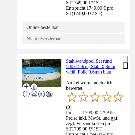
ST
1749,00 €
*
/
ST
Entspricht 1749,00 € pro
ST
(
1749,00 €
/
ST
)
Online bestellbar
Nicht reservierbar
Stahlwandpool Set rund
500x150cm, Stahl 0,8mm
weiß, Folie 0,6mm blau
Artikel wurde noch nicht
bewertet.
(
0
)
Preis — 1799,00 € * Alle
Preise inkl. MwSt. und ggf.
zzgl. Versandkosten pro
ST
1799,00 €
*
/
ST
Entspricht 1799,00 € pro