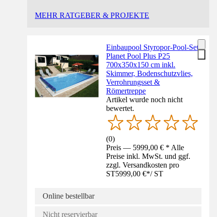
MEHR RATGEBER & PROJEKTE
Einbaupool Styropor-Pool-Set
Planet Pool Plus P25
700x350x150 cm inkl.
Skimmer, Bodenschutzvlies,
Verrohrungsset &
Römertreppe
Artikel wurde noch nicht
bewertet.
(
0
)
Preis — 5999,00 € * Alle
Preise inkl. MwSt. und ggf.
zzgl. Versandkosten pro
ST
5999,00 €
*
/
ST
Online bestellbar
Nicht reservierbar