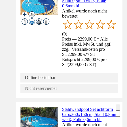
Stahl 0,8mm weiß, Folie
0,6mm bl.
Artikel wurde noch nicht
bewertet.
(
0
)
Preis — 2299,00 € * Alle
Preise inkl. MwSt. und ggf.
zzgl. Versandkosten pro
ST
2299,00 €
*
/
ST
Entspricht 2299,00 € pro
ST
(
2299,00 €
/
ST
)
Online bestellbar
Nicht reservierbar
Stahlwandpool Set achtform
625x360x150cm, Stahl 0,8mm
weiß, Folie 0,6mm bl.
Artikel wurde noch nicht