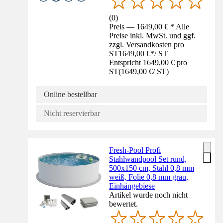
(
0
)
Preis — 1649,00 € * Alle
Preise inkl. MwSt. und ggf.
zzgl. Versandkosten pro
ST
1649,00 €
*
/
ST
Entspricht 1649,00 € pro
ST
(
1649,00 €
/
ST
)
Online bestellbar
Nicht reservierbar
Fresh-Pool Profi
Stahlwandpool Set rund,
500x150 cm, Stahl 0,8 mm
weiß, Folie 0,8 mm grau,
Einhängebiese
Artikel wurde noch nicht
bewertet.