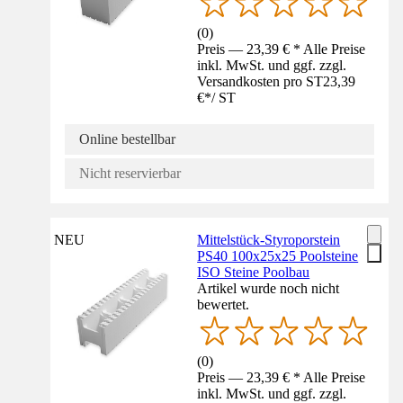
(
0
)
Preis — 23,39 € * Alle Preise
inkl. MwSt. und ggf. zzgl.
Versandkosten pro ST
23,39
€
*
/
ST
Online bestellbar
Nicht reservierbar
NEU
Mittelstück-Styroporstein
PS40 100x25x25 Poolsteine
ISO Steine Poolbau
Artikel wurde noch nicht
bewertet.
(
0
)
Preis — 23,39 € * Alle Preise
inkl. MwSt. und ggf. zzgl.