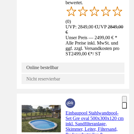
bewertet.
(
0
)
UVP: 2849,00 €
UVP
2849,00
€
Unser Preis — 2499,00 € *
Alle Preise inkl. MwSt. und
ggf. zzgl. Versandkosten pro
ST
2499,00 €
*
/
ST
Online bestellbar
Nicht reservierbar
Einbaupool Stahlwandpool-
Set Gre oval 500x300x120 cm
inkl. Sandfilteranlage,
Skimmer, Leiter, Filtersand,