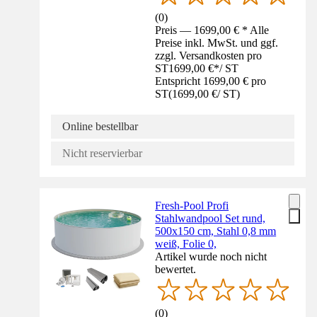
(
0
)
Preis — 1699,00 € * Alle
Preise inkl. MwSt. und ggf.
zzgl. Versandkosten pro
ST
1699,00 €
*
/
ST
Entspricht 1699,00 € pro
ST
(
1699,00 €
/
ST
)
Online bestellbar
Nicht reservierbar
Fresh-Pool Profi
Stahlwandpool Set rund,
500x150 cm, Stahl 0,8 mm
weiß, Folie 0,
Artikel wurde noch nicht
bewertet.
(
0
)