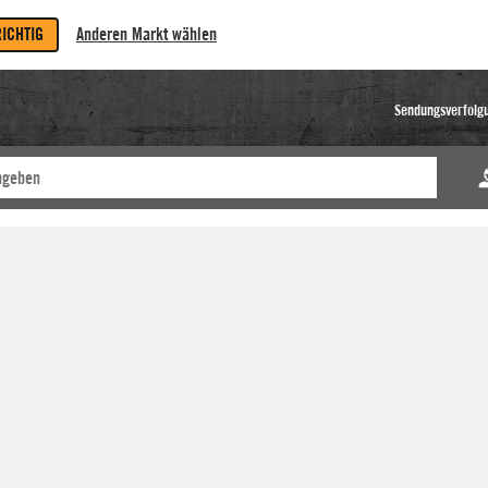
RICHTIG
Anderen Markt wählen
Sendungsverfolg