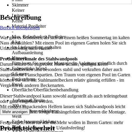
Skimmer
Keiner
Leiternart
Beschreibung
Keine
Material Poolleiter
Bereich überspringen
-
Max. Belastbarkeit Poolleiter
Was gibt es Schöneres, als sich an einem heißen Sommertag im kalten
0 kg
Nass abzukühlen? Mit einem Pool im eigenen Garten holen Sie sich
Im Lieferumfang enthalten
Urlaubsfeeling nach Hause!
Aufbauanleitung
Hinweis
Produktmerkmale des Stahlwandpools
Bitte lesen Sie vor der Montage die Anleitung gründlich durch
Darum sollten Sie zugreifen: Harte Schale, spaßiger Kern!
Folienstärke Wand
Stahlwandbecken sind besonders stabil und verkraften daher auch
0,6 mm
ausgelassene Planschpartien. Den Traum vom eigenen Pool im Garten
Beckenform
können Sie sich mit Stahlmantelbecken relativ günstig erfüllen - im
Rund
Vergleich zu anderen Beckenarten.
Oberfläche/Oberflächenbehandlung
-
Dieser Stahlwandpool kann sowohl aufgestellt als auch teileingebaut
Außenmaß Breite
oder ganz eingebaut werden.
200 cm
Mit einigen zupackenden Helfern lassen sich Stahlwandpools leicht
Farbe Außenverkleidung
aufbauen. Vor allem fertige Einhängefolien erleichtern die Montage.
Mehr anzeigen
Weiß
Farbe Innenauskleidung
Festgenagelt: Ideal für alle die Mehr wollen in Ihrem Garten: mehr
Produktsicherheit
Blau
Spaß, mehr Abkühlung, mehr Urlaubsfeeling!