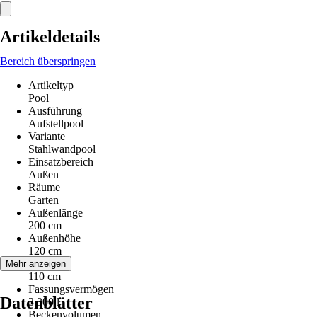
Artikeldetails
Bereich überspringen
Artikeltyp
Pool
Ausführung
Aufstellpool
Variante
Stahlwandpool
Einsatzbereich
Außen
Räume
Garten
Außenlänge
200 cm
Außenhöhe
120 cm
Füllhöhe
Mehr anzeigen
110 cm
Fassungsvermögen
Datenblätter
3.300 l
Beckenvolumen