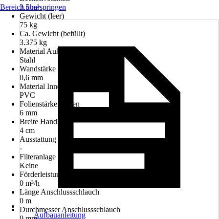
Bereich überspringen
3,5 m³
Gewicht (leer)
75 kg
Ca. Gewicht (befüllt)
3.375 kg
Material Außenverkleidung
Stahl
Wandstärke
0,6 mm
Material Innenauskleidung
PVC
Folienstärke Boden
6 mm
Breite Handlauf
4 cm
Ausstattung
-
Filteranlage
Keine
Förderleistung
0 m³/h
Länge Anschlussschlauch
0 m
Durchmesser Anschlussschlauch
Aufbauanleitung
0 mm