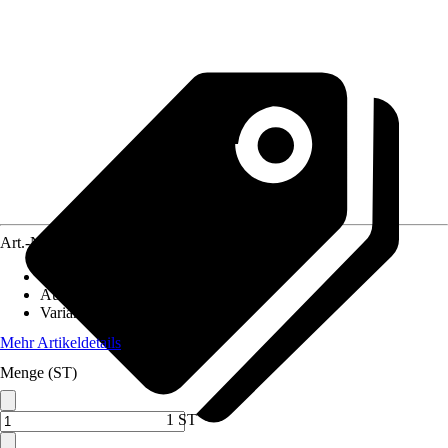
Art.-Nr.
7472859
Fassungsvermögen
:
3.300 l
Ausführung
:
Aufstellpool
Variante
:
Stahlwandpool
Mehr Artikeldetails
Menge (ST)
1 ST