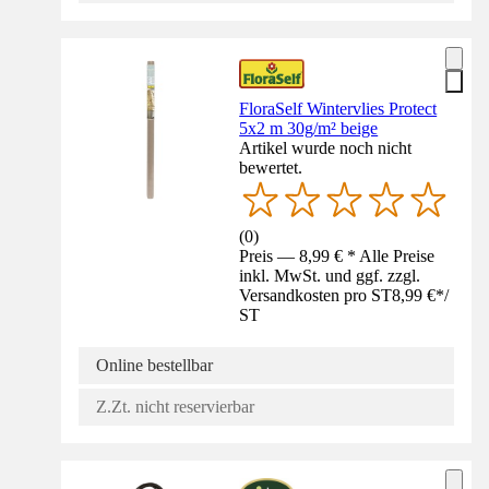
FloraSelf Wintervlies Protect
5x2 m 30g/m² beige
Artikel wurde noch nicht
bewertet.
(
0
)
Preis — 8,99 € * Alle Preise
inkl. MwSt. und ggf. zzgl.
Versandkosten pro ST
8,99 €
*
/
ST
Online bestellbar
Z.Zt. nicht reservierbar