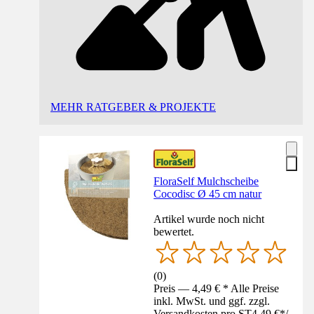
MEHR RATGEBER & PROJEKTE
FloraSelf Mulchscheibe
Cocodisc Ø 45 cm natur
Artikel wurde noch nicht
bewertet.
(
0
)
Preis — 4,49 € * Alle Preise
inkl. MwSt. und ggf. zzgl.
Versandkosten pro ST
4,49 €
*
/