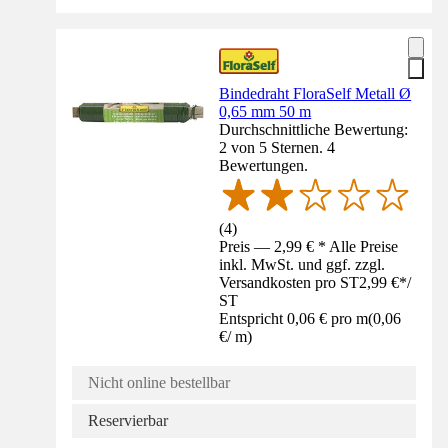
Bindedraht FloraSelf Metall Ø
0,65 mm 50 m
Durchschnittliche Bewertung:
2 von 5 Sternen. 4
Bewertungen.
(
4
)
Preis — 2,99 € * Alle Preise
inkl. MwSt. und ggf. zzgl.
Versandkosten pro ST
2,99 €
*
/
ST
Entspricht 0,06 € pro m
(
0,06
€
/
m
)
Nicht online bestellbar
Reservierbar