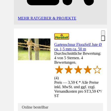
MEHR RATGEBER & PROJEKTE
Gartenschnur FloraSelf Jute Ø
ca. 1,5 mm ca. 50 m
Durchschnittliche Bewertung:
4 von 5 Sternen. 4
Bewertungen.
(
4
)
Preis — 3,59 € * Alle Preise
inkl. MwSt. und ggf. zzgl.
Versandkosten pro ST
3,59 €
*
/
ST
Online bestellbar