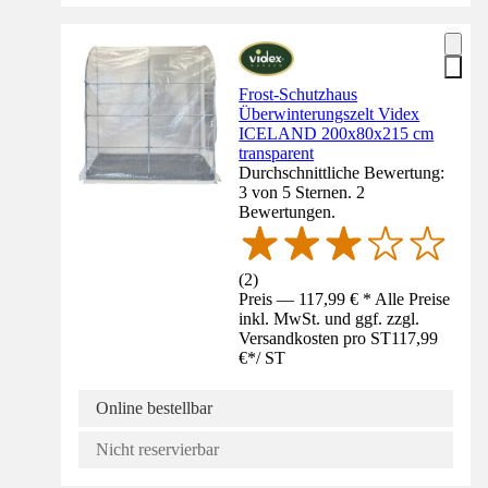
Frost-Schutzhaus
Überwinterungszelt Videx
ICELAND 200x80x215 cm
transparent
Durchschnittliche Bewertung:
3 von 5 Sternen. 2
Bewertungen.
(
2
)
Preis — 117,99 € * Alle Preise
inkl. MwSt. und ggf. zzgl.
Versandkosten pro ST
117,99
€
*
/
ST
Online bestellbar
Nicht reservierbar