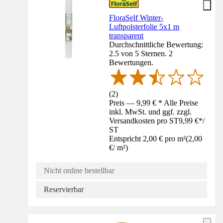
FloraSelf Winter-
Luftpolsterfolie 5x1 m
transparent
Durchschnittliche Bewertung:
2.5 von 5 Sternen. 2
Bewertungen.
(
2
)
Preis — 9,99 € * Alle Preise
inkl. MwSt. und ggf. zzgl.
Versandkosten pro ST
9,99 €
*
/
ST
Entspricht 2,00 € pro m²
(
2,00
€
/
m²
)
Nicht online bestellbar
Reservierbar