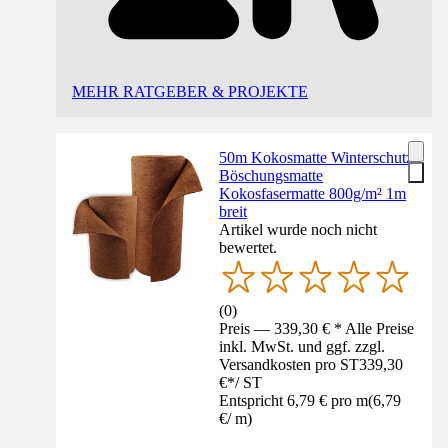
MEHR RATGEBER & PROJEKTE
50m Kokosmatte Winterschutz
Böschungsmatte
Kokosfasermatte 800g/m² 1m
breit
Artikel wurde noch nicht
bewertet.
(
0
)
Preis — 339,30 € * Alle Preise
inkl. MwSt. und ggf. zzgl.
Versandkosten pro ST
339,30
€
*
/
ST
Entspricht 6,79 € pro m
(
6,79
€
/
m
)