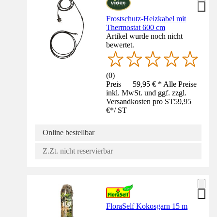
Frostschutz-Heizkabel mit
Thermostat 600 cm
Artikel wurde noch nicht
bewertet.
(
0
)
Preis — 59,95 € * Alle Preise
inkl. MwSt. und ggf. zzgl.
Versandkosten pro ST
59,95
€
*
/
ST
Online bestellbar
Z.Zt. nicht reservierbar
FloraSelf Kokosgarn 15 m