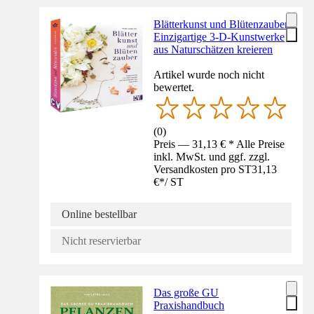
Blätterkunst und Blütenzauber
Einzigartige 3-D-Kunstwerke
aus Naturschätzen kreieren
Artikel wurde noch nicht
bewertet.
(
0
)
Preis — 31,13 € * Alle Preise
inkl. MwSt. und ggf. zzgl.
Versandkosten pro ST
31,13
€
*
/
ST
Online bestellbar
Nicht reservierbar
Das große GU
Praxishandbuch