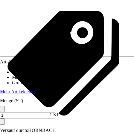
Art.-Nr.
4673003
Artikeltyp
:
Winterabdeckung
Material
:
Vlies
Grundfarbe
:
Beige
Mehr Artikeldetails
Menge (ST)
1 ST
Verkauf durch:
HORNBACH