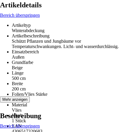
Artikeldetails
Bereich überspringen
Artikeltyp
Winterabdeckung
Artikelbeschreibung
Schützt Pflanzen und Jungbäume vor
Temperaturschwankungen. Licht- und wasserdurchlässig.
Einsatzbereich
Außen
Grundfarbe
Beige
Länge
500 cm
Breite
200 cm
Folien/Vlies Stärke
30 g/m²
Mehr anzeigen
Material
Vlies
Beschreibung
Inhalt
1 Stück
Bereich überspringen
EAN
4306517320683