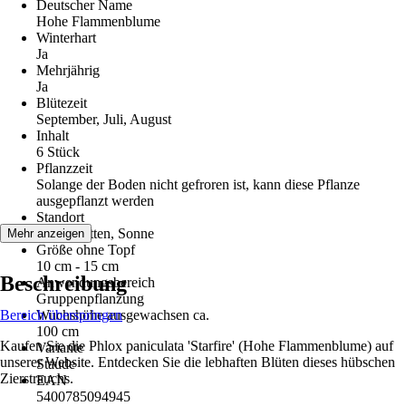
Deutscher Name
Hohe Flammenblume
Winterhart
Ja
Mehrjährig
Ja
Blütezeit
September, Juli, August
Inhalt
6 Stück
Pflanzzeit
Solange der Boden nicht gefroren ist, kann diese Pflanze
ausgepflanzt werden
Standort
Halbschatten, Sonne
Mehr anzeigen
Größe ohne Topf
10 cm - 15 cm
Beschreibung
Anwendungsbereich
Gruppenpflanzung
Bereich überspringen
Wuchshöhe ausgewachsen ca.
100 cm
Kaufen Sie die Phlox paniculata 'Starfire' (Hohe Flammenblume) auf
Variante
unserer Website. Entdecken Sie die lebhaften Blüten dieses hübschen
Staude
Zierstrauchs.
EAN
5400785094945