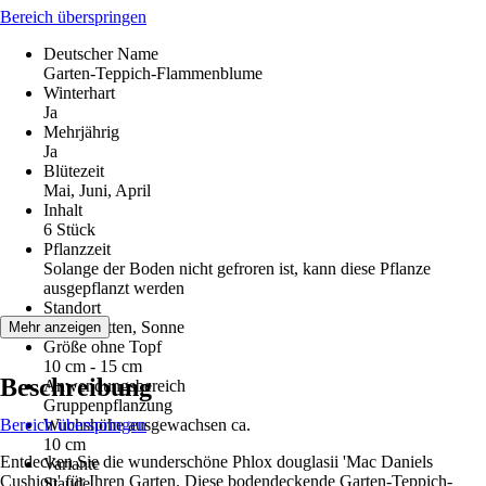
Bereich überspringen
Deutscher Name
Garten-Teppich-Flammenblume
Winterhart
Ja
Mehrjährig
Ja
Blütezeit
Mai, Juni, April
Inhalt
6 Stück
Pflanzzeit
Solange der Boden nicht gefroren ist, kann diese Pflanze
ausgepflanzt werden
Standort
Halbschatten, Sonne
Mehr anzeigen
Größe ohne Topf
10 cm - 15 cm
Beschreibung
Anwendungsbereich
Gruppenpflanzung
Bereich überspringen
Wuchshöhe ausgewachsen ca.
10 cm
Entdecken Sie die wunderschöne Phlox douglasii 'Mac Daniels
Variante
Cushion' für Ihren Garten. Diese bodendeckende Garten-Teppich-
Staude