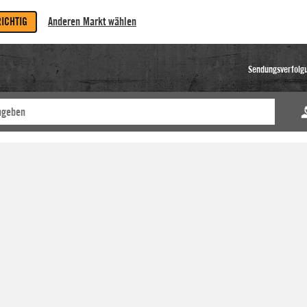
RICHTIG
Anderen Markt wählen
Sendungsverfolg