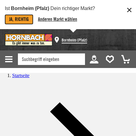
Ist
Bornheim (Pfalz)
Dein richtiger Markt?
JA, RICHTIG
Anderen Markt wählen
Bornheim (Pfalz)
Startseite