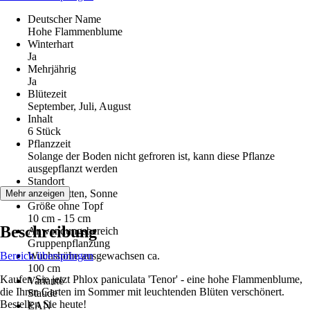
Deutscher Name
Hohe Flammenblume
Winterhart
Ja
Mehrjährig
Ja
Blütezeit
September, Juli, August
Inhalt
6 Stück
Pflanzzeit
Solange der Boden nicht gefroren ist, kann diese Pflanze
ausgepflanzt werden
Standort
Halbschatten, Sonne
Mehr anzeigen
Größe ohne Topf
10 cm - 15 cm
Beschreibung
Anwendungsbereich
Gruppenpflanzung
Bereich überspringen
Wuchshöhe ausgewachsen ca.
100 cm
Kaufen Sie jetzt Phlox paniculata 'Tenor' - eine hohe Flammenblume,
Variante
die Ihren Garten im Sommer mit leuchtenden Blüten verschönert.
Staude
Bestellen Sie heute!
EAN