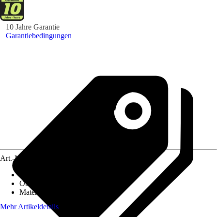
10 Jahre Garantie
Garantiebedingungen
Art.-Nr.
5566250
Material Stiel
:
Esche
Oberfläche Stiel
:
Lackiert
Material Gerät
:
Stahl
Mehr Artikeldetails