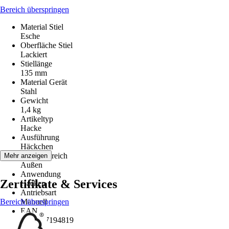
Bereich überspringen
Material Stiel
Esche
Oberfläche Stiel
Lackiert
Stiellänge
135 mm
Material Gerät
Stahl
Gewicht
1,4 kg
Artikeltyp
Hacke
Ausführung
Häckchen
Einsatzbereich
Mehr anzeigen
Außen
Anwendung
Zertifikate & Services
Hacken
Antriebsart
Bereich überspringen
Manuell
EAN
4306517194819