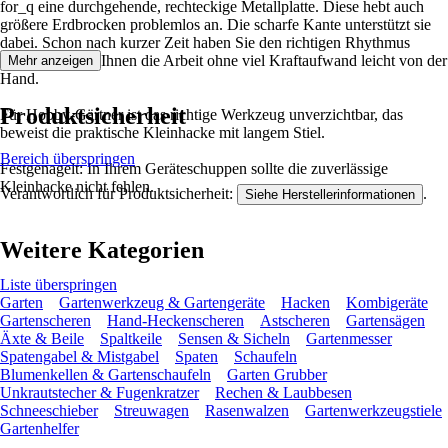
for_q eine durchgehende, rechteckige Metallplatte. Diese hebt auch
größere Erdbrocken problemlos an. Die scharfe Kante unterstützt sie
dabei. Schon nach kurzer Zeit haben Sie den richtigen Rhythmus
heraus. So geht Ihnen die Arbeit ohne viel Kraftaufwand leicht von der
Mehr anzeigen
Hand.
Produktsicherheit
Für Hobby-Gärtner ist das richtige Werkzeug unverzichtbar, das
beweist die praktische Kleinhacke mit langem Stiel.
Bereich überspringen
Festgenagelt: In Ihrem Geräteschuppen sollte die zuverlässige
Kleinhacke nicht fehlen.
Verantwortlich für Produktsicherheit:
.
Siehe Herstellerinformationen
Weitere Kategorien
Liste überspringen
Garten
Gartenwerkzeug & Gartengeräte
Hacken
Kombigeräte
Gartenscheren
Hand-Heckenscheren
Astscheren
Gartensägen
Äxte & Beile
Spaltkeile
Sensen & Sicheln
Gartenmesser
Spatengabel & Mistgabel
Spaten
Schaufeln
Blumenkellen & Gartenschaufeln
Garten Grubber
Unkrautstecher & Fugenkratzer
Rechen & Laubbesen
Schneeschieber
Streuwagen
Rasenwalzen
Gartenwerkzeugstiele
Gartenhelfer