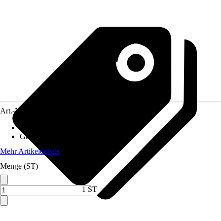
Art.-Nr.
12324991
Material Gerät
:
Metall
Gewicht
:
0,293 kg
Mehr Artikeldetails
Menge (ST)
1 ST