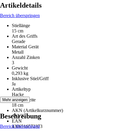
Artikeldetails
Bereich überspringen
Stiellänge
15 cm
Art des Griffs
Gerade
Material Gerät
Metall
Anzahl Zinken
3
Gewicht
0,293 kg
Inklusive Stiel/Griff
Ja
Artikeltyp
Hacke
Arbeitsbreite
Mehr anzeigen
18 cm
AKN (Artikelkurznummer)
Beschreibung
4NVK
EAN
Bereich überspringen
4306516572373