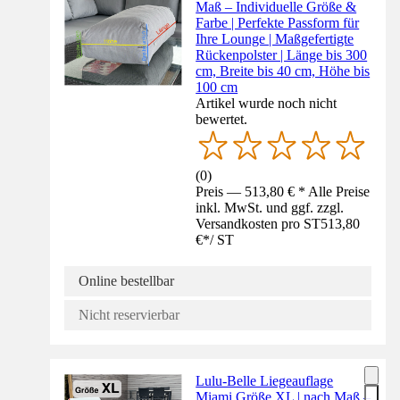
Maß – Individuelle Größe &
Farbe | Perfekte Passform für
Ihre Lounge | Maßgefertigte
Rückenpolster | Länge bis 300
cm, Breite bis 40 cm, Höhe bis
100 cm
Artikel wurde noch nicht
bewertet.
(
0
)
Preis — 513,80 € * Alle Preise
inkl. MwSt. und ggf. zzgl.
Versandkosten pro ST
513,80
€
*
/
ST
Online bestellbar
Nicht reservierbar
Lulu-Belle Liegeauflage
Miami Größe XL | nach Maß –