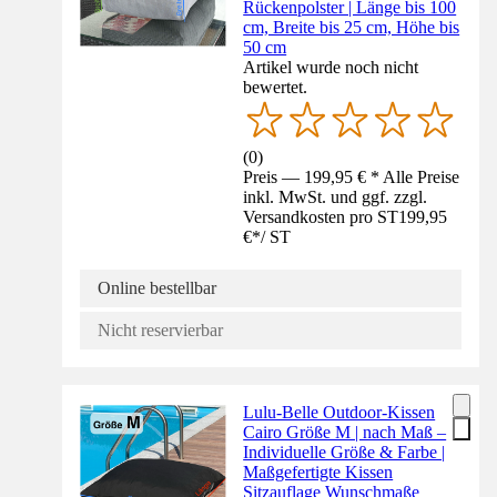
Rückenpolster | Länge bis 100
cm, Breite bis 25 cm, Höhe bis
50 cm
Artikel wurde noch nicht
bewertet.
(
0
)
Preis — 199,95 € * Alle Preise
inkl. MwSt. und ggf. zzgl.
Versandkosten pro ST
199,95
€
*
/
ST
Online bestellbar
Nicht reservierbar
Lulu-Belle Outdoor-Kissen
Cairo Größe M | nach Maß –
Individuelle Größe & Farbe |
Maßgefertigte Kissen
Sitzauflage Wunschmaße