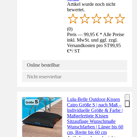
Artikel wurde noch nicht
bewertet.
(
0
)
Preis — 99,95 € * Alle Preise
inkl. MwSt. und ggf. zzgl.
Versandkosten pro ST
99,95
€
*
/
ST
Online bestellbar
Nicht reservierbar
Lulu-Belle Outdoor-Kissen
Cairo Größe S | nach Maß –
Individuelle Größe & Farbe |
Maßgefertigte Kissen
Sitzauflage Wunschmaße
Wunschfarben | Länge bis 60
cm, Breite bis 60 cm