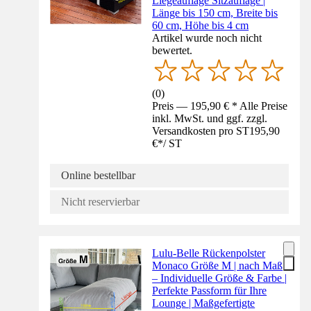
Liegeauflage Sitzauflage |
Länge bis 150 cm, Breite bis
60 cm, Höhe bis 4 cm
Artikel wurde noch nicht
bewertet.
(
0
)
Preis — 195,90 € * Alle Preise
inkl. MwSt. und ggf. zzgl.
Versandkosten pro ST
195,90
€
*
/
ST
Online bestellbar
Nicht reservierbar
Lulu-Belle Rückenpolster
Monaco Größe M | nach Maß
– Individuelle Größe & Farbe |
Perfekte Passform für Ihre
Lounge | Maßgefertigte