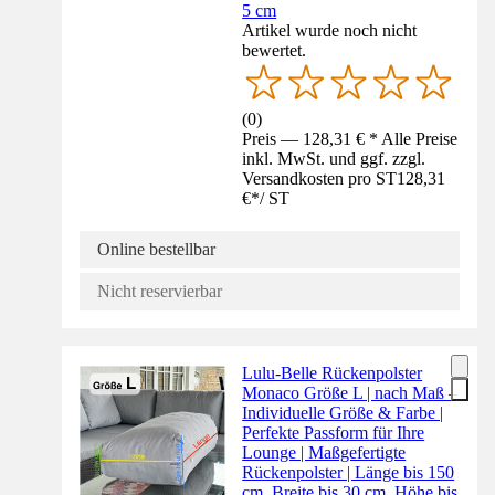
5 cm
Artikel wurde noch nicht
bewertet.
(
0
)
Preis — 128,31 € * Alle Preise
inkl. MwSt. und ggf. zzgl.
Versandkosten pro ST
128,31
€
*
/
ST
Online bestellbar
Nicht reservierbar
Lulu-Belle Rückenpolster
Monaco Größe L | nach Maß –
Individuelle Größe & Farbe |
Perfekte Passform für Ihre
Lounge | Maßgefertigte
Rückenpolster | Länge bis 150
cm, Breite bis 30 cm, Höhe bis