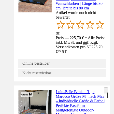
Wunschfarben | Länge bis 80
cm, Breite bis 80 cm
Artikel wurde noch nicht
bewertet.
(
0
)
Preis — 225,70 € * Alle Preise
inkl. MwSt. und ggf. zzgl.
Versandkosten pro ST
225,70
€
*
/
ST
Online bestellbar
Nicht reservierbar
Lulu-Belle Bankauflage
Marocco Größe M | nach Maß
– Individuelle Größe & Farbe |
Perfekte Passform |
Maßgefertigte Outdoor-