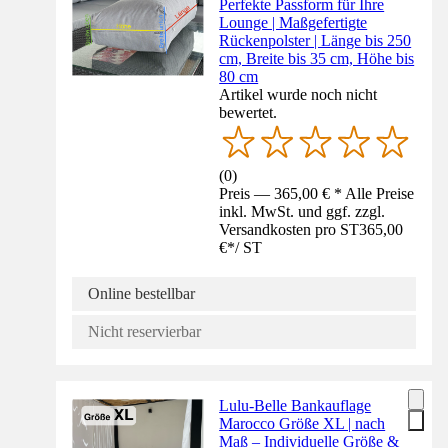
Perfekte Passform für Ihre
Lounge | Maßgefertigte
Rückenpolster | Länge bis 250
cm, Breite bis 35 cm, Höhe bis
80 cm
Artikel wurde noch nicht
bewertet.
(
0
)
Preis — 365,00 € * Alle Preise
inkl. MwSt. und ggf. zzgl.
Versandkosten pro ST
365,00
€
*
/
ST
Online bestellbar
Nicht reservierbar
Lulu-Belle Bankauflage
Marocco Größe XL | nach
Maß – Individuelle Größe &