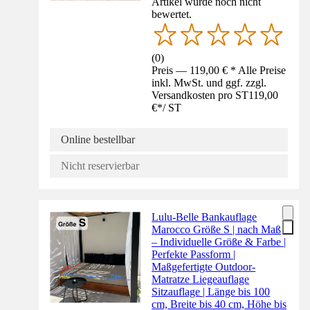
Artikel wurde noch nicht
bewertet.
(
0
)
Preis — 119,00 € * Alle Preise
inkl. MwSt. und ggf. zzgl.
Versandkosten pro ST
119,00
€
*
/
ST
Online bestellbar
Nicht reservierbar
Lulu-Belle Bankauflage
Marocco Größe S | nach Maß
– Individuelle Größe & Farbe |
Perfekte Passform |
Maßgefertigte Outdoor-
Matratze Liegeauflage
Sitzauflage | Länge bis 100
cm, Breite bis 40 cm, Höhe bis