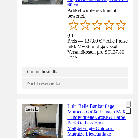
60 cm
Artikel wurde noch nicht
bewertet.
(
0
)
Preis — 137,80 € * Alle Preise
inkl. MwSt. und ggf. zzgl.
Versandkosten pro ST
137,80
€
*
/
ST
Online bestellbar
Nicht reservierbar
Lulu-Belle Bankauflage
Marocco Größe L | nach Maß
– Individuelle Größe & Farbe |
Perfekte Passform |
Maßgefertigte Outdoor-
Matratze Liegeauflage