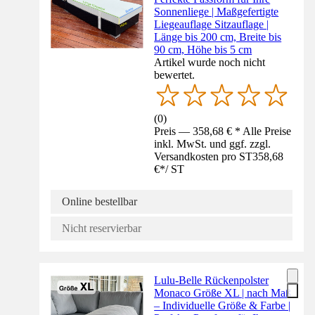
Sonnenliege | Maßgefertigte
Liegeauflage Sitzauflage |
Länge bis 200 cm, Breite bis
90 cm, Höhe bis 5 cm
Artikel wurde noch nicht
bewertet.
(
0
)
Preis — 358,68 € * Alle Preise
inkl. MwSt. und ggf. zzgl.
Versandkosten pro ST
358,68
€
*
/
ST
Online bestellbar
Nicht reservierbar
Lulu-Belle Rückenpolster
Monaco Größe XL | nach Maß
– Individuelle Größe & Farbe |