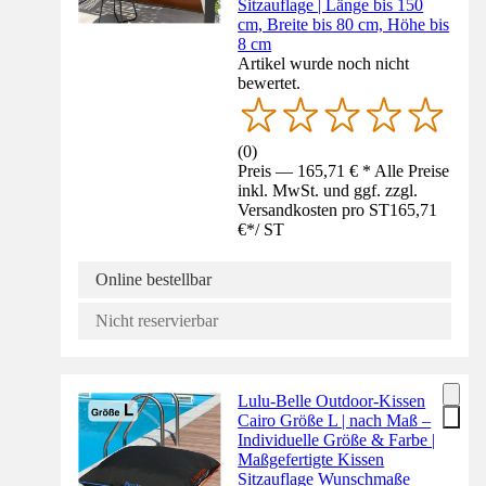
Sitzauflage | Länge bis 150
cm, Breite bis 80 cm, Höhe bis
8 cm
Artikel wurde noch nicht
bewertet.
(
0
)
Preis — 165,71 € * Alle Preise
inkl. MwSt. und ggf. zzgl.
Versandkosten pro ST
165,71
€
*
/
ST
Online bestellbar
Nicht reservierbar
Lulu-Belle Outdoor-Kissen
Cairo Größe L | nach Maß –
Individuelle Größe & Farbe |
Maßgefertigte Kissen
Sitzauflage Wunschmaße