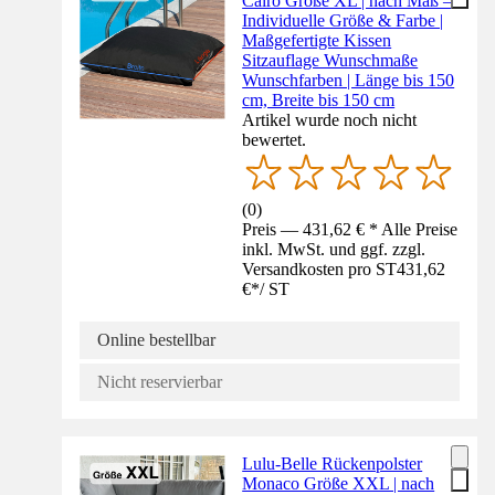
Cairo Größe XL | nach Maß –
Individuelle Größe & Farbe |
Maßgefertigte Kissen
Sitzauflage Wunschmaße
Wunschfarben | Länge bis 150
cm, Breite bis 150 cm
Artikel wurde noch nicht
bewertet.
(
0
)
Preis — 431,62 € * Alle Preise
inkl. MwSt. und ggf. zzgl.
Versandkosten pro ST
431,62
€
*
/
ST
Online bestellbar
Nicht reservierbar
Lulu-Belle Rückenpolster
Monaco Größe XXL | nach