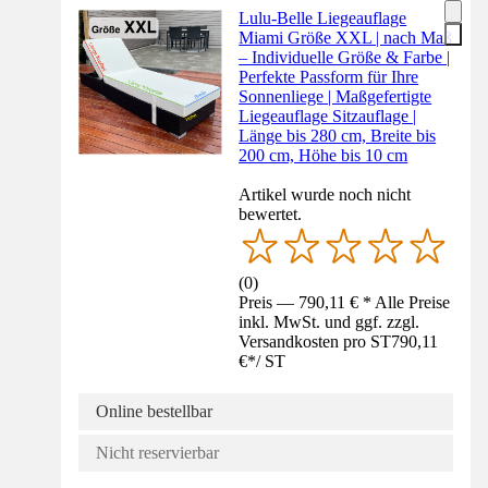
Lulu-Belle Liegeauflage
Miami Größe XXL | nach Maß
– Individuelle Größe & Farbe |
Perfekte Passform für Ihre
Sonnenliege | Maßgefertigte
Liegeauflage Sitzauflage |
Länge bis 280 cm, Breite bis
200 cm, Höhe bis 10 cm
Artikel wurde noch nicht
bewertet.
(
0
)
Preis — 790,11 € * Alle Preise
inkl. MwSt. und ggf. zzgl.
Versandkosten pro ST
790,11
€
*
/
ST
Online bestellbar
Nicht reservierbar