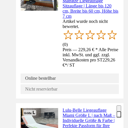
Matratze Liegeauflage
Sitzauflage | Länge bis 120
cm, Breite bis 60 cm, Höhe bis
7 cm
Artikel wurde noch nicht
bewertet.
(
0
)
Preis — 229,26 € * Alle Preise
inkl. MwSt. und ggf. zzgl.
Versandkosten pro ST
229,26
€
*
/
ST
Online bestellbar
Nicht reservierbar
Lulu-Belle Liegeauflage
Miami Größe L | nach Maß –
Individuelle Größe & Farbe |
Perfekte Passform für Ihre