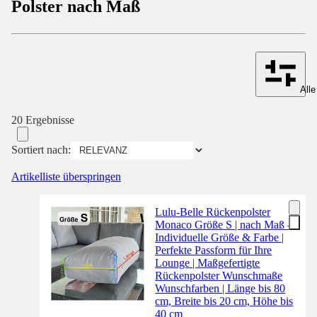
Polster nach Maß
Alle
20 Ergebnisse
Sortiert nach:
Artikelliste überspringen
Lulu-Belle Rückenpolster
Monaco Größe S | nach Maß –
Individuelle Größe & Farbe |
Perfekte Passform für Ihre
Lounge | Maßgefertigte
Rückenpolster Wunschmaße
Wunschfarben | Länge bis 80
cm, Breite bis 20 cm, Höhe bis
40 cm