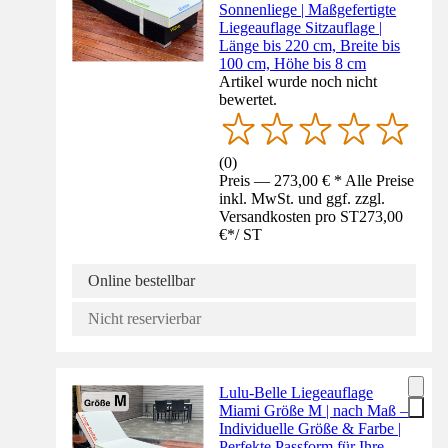
Sonnenliege | Maßgefertigte
Liegeauflage Sitzauflage |
Länge bis 220 cm, Breite bis
100 cm, Höhe bis 8 cm
Artikel wurde noch nicht
bewertet.
(
0
)
Preis — 273,00 € * Alle Preise
inkl. MwSt. und ggf. zzgl.
Versandkosten pro ST
273,00
€
*
/
ST
Online bestellbar
Nicht reservierbar
Lulu-Belle Liegeauflage
Miami Größe M | nach Maß –
Individuelle Größe & Farbe |
Perfekte Passform für Ihre