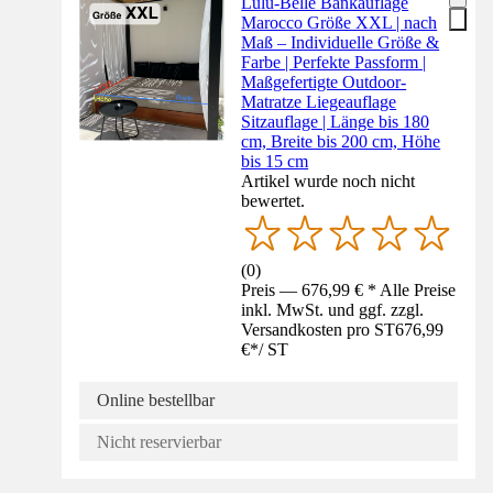
Lulu-Belle Bankauflage
Marocco Größe XXL | nach
Maß – Individuelle Größe &
Farbe | Perfekte Passform |
Maßgefertigte Outdoor-
Matratze Liegeauflage
Sitzauflage | Länge bis 180
cm, Breite bis 200 cm, Höhe
bis 15 cm
Artikel wurde noch nicht
bewertet.
(
0
)
Preis — 676,99 € * Alle Preise
inkl. MwSt. und ggf. zzgl.
Versandkosten pro ST
676,99
€
*
/
ST
Online bestellbar
Nicht reservierbar