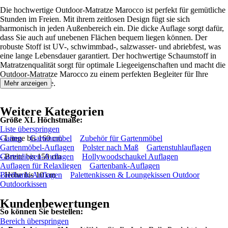
Die hochwertige Outdoor-Matratze Marocco ist perfekt für gemütliche
Stunden im Freien. Mit ihrem zeitlosen Design fügt sie sich
harmonisch in jeden Außenbereich ein. Die dicke Auflage sorgt dafür,
dass Sie auch auf unebenen Flächen bequem liegen können. Der
robuste Stoff ist UV-, schwimmbad-, salzwasser- und abriebfest, was
eine lange Lebensdauer garantiert. Der hochwertige Schaumstoff in
Matratzenqualität sorgt für optimale Liegeeigenschaften und macht die
Outdoor-Matratze Marocco zu einem perfekten Begleiter für Ihre
Chillout-Lounge.
Mehr anzeigen
Weitere Kategorien
Größe XL Höchstmaße:
Liste überspringen
- Länge bis 160 cm
Garten
Gartenmöbel
Zubehör für Gartenmöbel
Gartenmöbel-Auflagen
Polster nach Maß
Gartenstuhlauflagen
- Breite bis 150 cm
Gartenliegen-Auflagen
Hollywoodschaukel Auflagen
Auflagen für Relaxliegen
Gartenbank-Auflagen
- Höhe bis 10 cm
Bierbank-Auflagen
Palettenkissen & Loungekissen Outdoor
Outdoorkissen
Kundenbewertungen
So können Sie bestellen:
Bereich überspringen