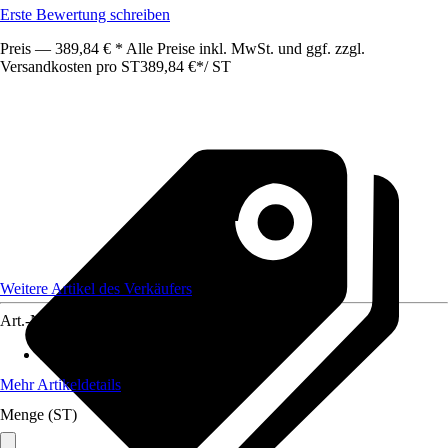
Erste Bewertung schreiben
Preis — 389,84 € * Alle Preise inkl. MwSt. und ggf. zzgl.
Versandkosten pro ST
389,84 €
*
/
ST
Weitere Artikel des Verkäufers
Art.-Nr.
12185319
Material Füllung
:
PU-Schaum
Mehr Artikeldetails
Menge (ST)