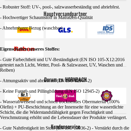
- Robuster Stoff: UV-, pool-, salzwasserbeständig und abriebfest.
Hauptversandpartner
- Hochwertiger Schaumstoff in Matratzen-Qualität
- Abnehmbarer Bezug (waschbar)
Eigenschaften unseres Stoffes:
- Gute Farbechtheit und UV-Beständigkeit (EN ISO 105-X12:2016
getestet nach Licht, Wetter, Pool- & Salzwasser, UV, Waschen und
Reiben)
Darum zu HORNBACH
- Atmungsaktiv und abriebfest (EN ISO 12947-2)
- Keine Fussel- und Pillingbildung (EN ISO 12945-2)
- Wasserabweisend und schnell trocknendes Obermaterial (100%
Olefin) + PU-Beschichtung an der Innenseite für eine wasserdichte
Schicht, die die Widerstandsfähigkeit gegen Feuchtigkeit und
Verschmutzung erhöht und die Lebensdauer der Produkte verlängert.
Kundenservice
- Gute Nahtfestigkeit im Stoff (EN ISO 13936-2) - Verstärkt durch die