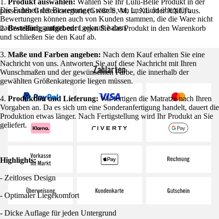
1.
Produkt auswählen:
Wählen Sie Ihr Lulu-Belle Produkt in der
Die Echtheit der Bewertungen wurde von uns nicht überprüft.
passenden Größenkategorie (Größe S, M, L, XL oder XXL) aus.
Bewertungen können auch von Kunden stammen, die die Ware nicht
nachweislich genutzt oder gekauft haben.
2.
Bestellung aufgeben:
Legen Sie das Produkt in den Warenkorb
und schließen Sie den Kauf ab.
3.
Maße und Farben angeben:
Nach dem Kauf erhalten Sie eine
Nachricht von uns. Antworten Sie auf diese Nachricht mit Ihren
Zahlarten
Wunschmaßen und der gewünschten Farbe, die innerhalb der
gewählten Größenkategorie liegen müssen.
4.
Produktion und Lieferung:
Wir fertigen die Matratze nach Ihren
Vorgaben an. Da es sich um eine Sonderanfertigung handelt, dauert die
Produktion etwas länger. Nach Fertigstellung wird Ihr Produkt an Sie
geliefert.
Highlights:
- Zeitloses Design
- Optimaler Liegekomfort
- Dicke Auflage für jeden Untergrund