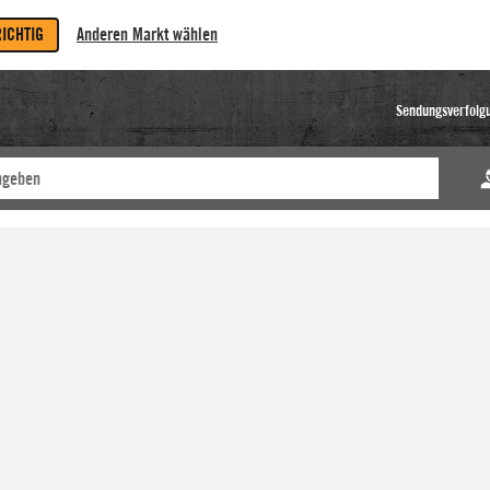
RICHTIG
Anderen Markt wählen
Sendungsverfolg