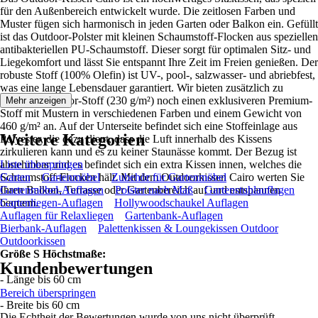
für den Außenbereich entwickelt wurde. Die zeitlosen Farben und
Muster fügen sich harmonisch in jeden Garten oder Balkon ein. Gefüllt
ist das Outdoor-Polster mit kleinen Schaumstoff-Flocken aus speziellen
antibakteriellen PU-Schaumstoff. Dieser sorgt für optimalen Sitz- und
Liegekomfort und lässt Sie entspannt Ihre Zeit im Freien genießen. Der
robuste Stoff (100% Olefin) ist UV-, pool-, salzwasser- und abriebfest,
was eine lange Lebensdauer garantiert. Wir bieten zusätzlich zu
unserem Outdoor-Stoff (230 g/m²) noch einen exklusiveren Premium-
Mehr anzeigen
Stoff mit Mustern in verschiedenen Farben und einem Gewicht von
460 g/m² an. Auf der Unterseite befindet sich eine Stoffeinlage aus
Weitere Kategorien
Polyester, die dazu dient, dass die Luft innerhalb des Kissens
zirkulieren kann und es zu keiner Staunässe kommt. Der Bezug ist
abnehmbar und es befindet sich ein extra Kissen innen, welches die
Liste überspringen
Schaumstoff-Flocken hält. Mit dem Outdoorkissen Cairo werten Sie
Garten
Gartenmöbel
Zubehör für Gartenmöbel
Ihren Balkon, Terrasse oder Gartenbereich auf und entspannen
Gartenmöbel-Auflagen
Polster nach Maß
Gartenstuhlauflagen
bequem.
Gartenliegen-Auflagen
Hollywoodschaukel Auflagen
Auflagen für Relaxliegen
Gartenbank-Auflagen
Bierbank-Auflagen
Palettenkissen & Loungekissen Outdoor
Outdoorkissen
Größe S Höchstmaße:
Kundenbewertungen
- Länge bis 60 cm
Bereich überspringen
- Breite bis 60 cm
Die Echtheit der Bewertungen wurde von uns nicht überprüft.