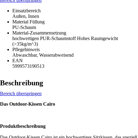
Bereich überspringen
Einsatzbereich
Außen, Innen
Material Füllung
PU-Schaum
Material-Zusammensetzung
hochwertigen PUR-Schaumstoff Hohes Raumgewicht
(>35kg/m^3)
Pflegehinweis
Abwaschbar, Wasserabweisend
EAN
5999573190513
Beschreibung
Bereich überspringen
Das Outdoor-Kissen Cairo
Produktbeschreibung
Das Outdoor-Kissen Cairo ist ein hochwertiges Sitzkissen, das speziell