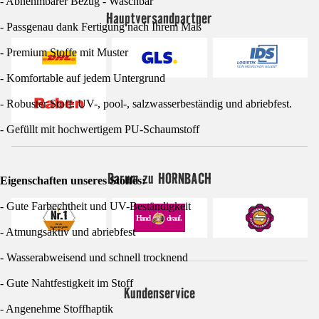
- Abnehmbarer Bezug - Waschbar
Hauptversandpartner
- Passgenau dank Fertigung nach Ihrem Maß
- Premium Stoffe mit Muster
- Komfortable auf jedem Untergrund
- Robuster Stoff: UV-, pool-, salzwasserbeständig und abriebfest.
- Gefüllt mit hochwertigem PU-Schaumstoff
Darum zu HORNBACH
Eigenschaften unseres Stoffes:
- Gute Farbechtheit und UV-Beständigkeit
- Atmungsaktiv und abriebfest
- Wasserabweisend und schnell trocknend
- Gute Nahtfestigkeit im Stoff
Kundenservice
- Angenehme Stoffhaptik