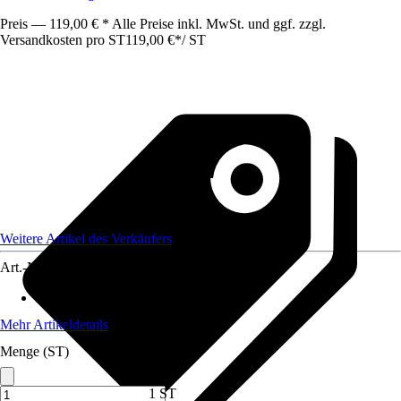
Preis — 119,00 € * Alle Preise inkl. MwSt. und ggf. zzgl.
Versandkosten pro ST
119,00 €
*
/
ST
Weitere Artikel des Verkäufers
Art.-Nr.
12185323
Material Füllung
:
PU-Schaum
Mehr Artikeldetails
Menge (ST)
1 ST