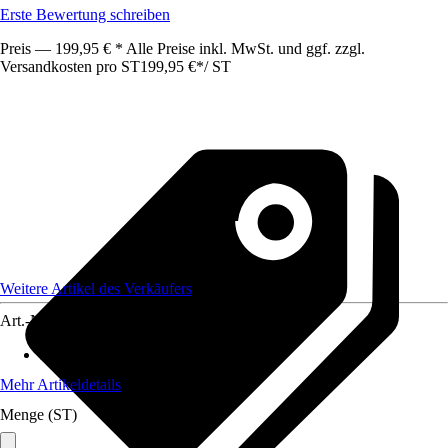
Erste Bewertung schreiben
Preis — 199,95 € * Alle Preise inkl. MwSt. und ggf. zzgl.
Versandkosten pro ST
199,95 €
*
/
ST
Weitere Artikel des Verkäufers
Art.-Nr.
12185322
Material Füllung
:
PU-Schaum
Mehr Artikeldetails
Menge (ST)