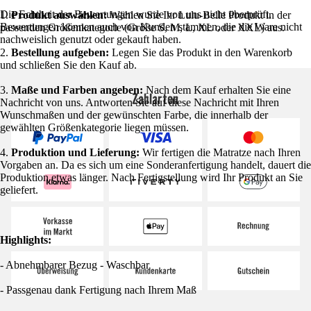
Die Echtheit der Bewertungen wurde von uns nicht überprüft.
1.
Produkt auswählen:
Wählen Sie Ihr Lulu-Belle Produkt in der
Bewertungen können auch von Kunden stammen, die die Ware nicht
passenden Größenkategorie (Größe S, M, L, XL oder XXL) aus.
nachweislich genutzt oder gekauft haben.
2.
Bestellung aufgeben:
Legen Sie das Produkt in den Warenkorb
und schließen Sie den Kauf ab.
3.
Maße und Farben angeben:
Nach dem Kauf erhalten Sie eine
Zahlarten
Nachricht von uns. Antworten Sie auf diese Nachricht mit Ihren
Wunschmaßen und der gewünschten Farbe, die innerhalb der
gewählten Größenkategorie liegen müssen.
4.
Produktion und Lieferung:
Wir fertigen die Matratze nach Ihren
Vorgaben an. Da es sich um eine Sonderanfertigung handelt, dauert die
Produktion etwas länger. Nach Fertigstellung wird Ihr Produkt an Sie
geliefert.
Highlights:
- Abnehmbarer Bezug - Waschbar
- Passgenau dank Fertigung nach Ihrem Maß