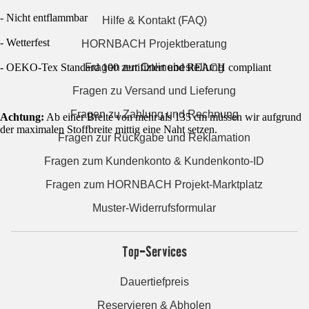
- Nicht entflammbar
Hilfe & Kontakt (FAQ)
- Wetterfest
HORNBACH Projektberatung
- OEKO-Tex Standard 100 zertifiziert und REACH compliant
Fragen zur Onlinebestellung
Fragen zu Versand und Lieferung
Fragen zu Zahlung und Rechnung
Achtung:
Ab einer Breite von mehr als 135 cm müssen wir aufgrund
der maximalen Stoffbreite mittig eine Naht setzen.
Fragen zur Rückgabe und Reklamation
Fragen zum Kundenkonto & Kundenkonto-ID
Fragen zum HORNBACH Projekt-Marktplatz
Muster-Widerrufsformular
Top-Services
Dauertiefpreis
Reservieren & Abholen