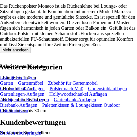
Das Rückenpolster Monaco ist als Rückenlehne bei Lounge- oder
Sitzauflagen gedacht. In Kombination mit unserem Modell Marocco
ergibt es eine moderne und gemütliche Sitzecke. Es ist speziell für den
Außenbereich entwickelt worden. Die zeitlosen Farben und Muster
fügen sich harmonisch in jeden Garten oder Balkon ein. Gefüllt ist das
Outdoor-Polster mit kleinen Schaumstoff-Flocken aus speziellen
antibakteriellen PU-Schaumstoff. Dieser sorgt für optimalen Komfort
und lässt Sie entspannt Ihre Zeit im Freien genießen.
Mehr anzeigen
Weitere Kategorien
Größe M Höchstmaße:
- Länge bis 150 cm
Liste überspringen
Garten
Gartenmöbel
Zubehör für Gartenmöbel
- Höhe bis 60 cm
Gartenmöbel-Auflagen
Polster nach Maß
Gartenstuhlauflagen
Gartenliegen-Auflagen
Hollywoodschaukel Auflagen
- Breite oben bis 30 cm
Auflagen für Relaxliegen
Gartenbank-Auflagen
Bierbank-Auflagen
Palettenkissen & Loungekissen Outdoor
- Breite unten bis 30 cm
Outdoorkissen
Kundenbewertungen
So können Sie bestellen:
Bereich überspringen