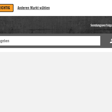
RICHTIG
Anderen Markt wählen
Sendungsverfolg