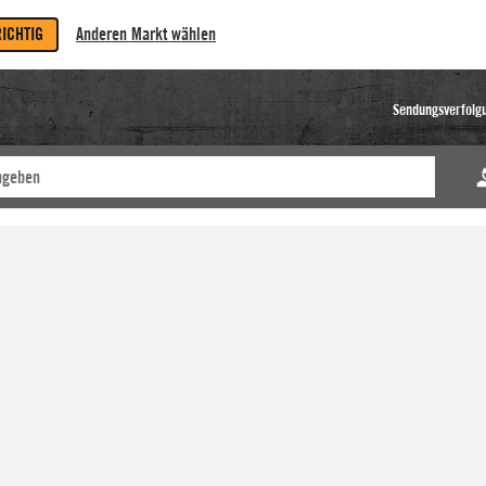
RICHTIG
Anderen Markt wählen
Sendungsverfolg