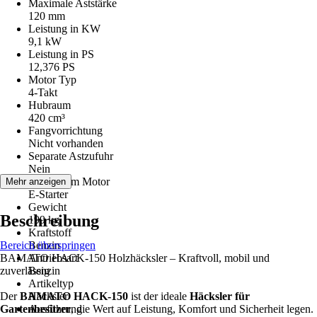
Maximale Aststärke
120 mm
Leistung in KW
9,1 kW
Leistung in PS
12,376 PS
Motor Typ
4-Takt
Hubraum
420 cm³
Fangvorrichtung
Nicht vorhanden
Separate Astzufuhr
Nein
Startsystem Motor
Mehr anzeigen
E-Starter
Gewicht
Beschreibung
199 kg
Kraftstoff
Bereich überspringen
Benzin
BAMATO HACK-150 Holzhäcksler – Kraftvoll, mobil und
Antriebsart
zuverlässig
Benzin
Artikeltyp
Der
BAMATO HACK-150
Häcksler
ist der ideale
Häcksler für
Gartenbesitzer
Ausführung
, die Wert auf Leistung, Komfort und Sicherheit legen.