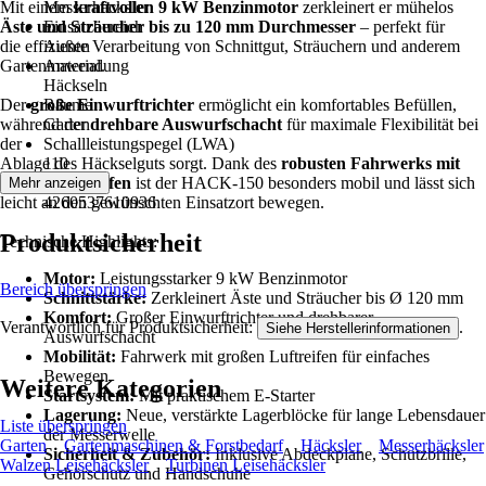
Mit einem
Messerhäcksler
kraftvollen 9 kW Benzinmotor
zerkleinert er mühelos
Äste und Sträucher bis zu 120 mm Durchmesser
Einsatzbereich
– perfekt für
die effiziente Verarbeitung von Schnittgut, Sträuchern und anderem
Außen
Gartenmaterial.
Anwendung
Häckseln
Der
große Einwurftrichter
Räume
ermöglicht ein komfortables Befüllen,
während der
Garten
drehbare Auswurfschacht
für maximale Flexibilität bei
der
Schallleistungspegel (LWA)
Ablage des Häckselguts sorgt. Dank des
110
robusten Fahrwerks mit
großen Luftreifen
EAN
ist der HACK-150 besonders mobil und lässt sich
Mehr anzeigen
leicht an den gewünschten Einsatzort bewegen.
4260537610936
Produktsicherheit
Technische Highlights:
Motor:
Leistungsstarker 9 kW Benzinmotor
Bereich überspringen
Schnittstärke:
Zerkleinert Äste und Sträucher bis Ø 120 mm
Komfort:
Großer Einwurftrichter und drehbarer
Verantwortlich für Produktsicherheit:
.
Siehe Herstellerinformationen
Auswurfschacht
Mobilität:
Fahrwerk mit großen Luftreifen für einfaches
Bewegen
Weitere Kategorien
Startsystem:
Mit praktischem E-Starter
Lagerung:
Neue, verstärkte Lagerblöcke für lange Lebensdauer
Liste überspringen
der Messerwelle
Garten
Gartenmaschinen & Forstbedarf
Häcksler
Messerhäcksler
Sicherheit & Zubehör:
Inklusive Abdeckplane, Schutzbrille,
Walzen Leisehäcksler
Turbinen Leisehäcksler
Gehörschutz und Handschuhe