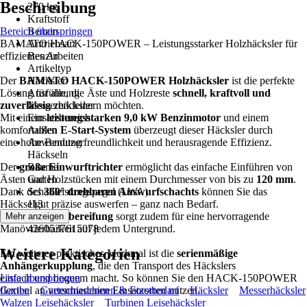
Beschreibung
270 kg
Kraftstoff
Bereich überspringen
Benzin
BAMATO HACK-150POWER – Leistungsstarker Holzhäcksler für
Antriebsart
effizientes Arbeiten
Benzin
Artikeltyp
Der
BAMATO HACK-150POWER Holzhäcksler
Häcksler
ist die perfekte
Lösung für alle, die Äste und Holzreste
Ausführung
schnell, kraftvoll und
zuverlässig
Messerhäcksler
zerkleinern möchten.
Mit einem
Einsatzbereich
leistungsstarken 9,0 kW Benzinmotor
und einem
komfortablen
Außen
E-Start-System
überzeugt dieser Häcksler durch
eine hohe Benutzerfreundlichkeit und herausragende Effizienz.
Anwendung
Häckseln
Der
große Einwurftrichter
Räume
ermöglicht das einfache Einführen von
Ästen und Holzstücken mit einem Durchmesser von bis zu
Garten
120 mm
.
Dank des
Schallleistungspegel (LWA)
360° drehbaren Auswurfschachts
können Sie das
Häckselgut präzise auswerfen – ganz nach Bedarf.
113
Die
große Luftbereifung
EAN
sorgt zudem für eine hervorragende
Mehr anzeigen
Manövrierbarkeit auf jedem Untergrund.
4260537615078
Weitere Kategorien
Ein weiteres praktisches Merkmal ist die
serienmäßige
Anhängerkupplung
, die den Transport des Häckslers
einfach und bequem macht. So können Sie den HACK-150POWER
Liste überspringen
flexibel an verschiedenen Einsatzorten nutzen.
Garten
Gartenmaschinen & Forstbedarf
Häcksler
Messerhäcksler
Walzen Leisehäcksler
Turbinen Leisehäcksler