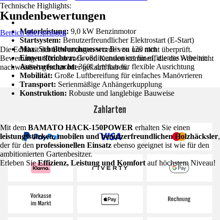
Technische Highlights:
Kundenbewertungen
Motorleistung:
9,0 kW Benzinmotor
Bereich überspringen
Startsystem:
Benutzerfreundlicher Elektrostart (E-Start)
Max. Schnittdurchmesser:
Bis zu 120 mm
Die Echtheit der Bewertungen wurde von uns nicht überprüft.
Einwurftrichter:
Großdimensioniert für effizientes Arbeiten
Bewertungen können auch von Kunden stammen, die die Ware nicht
Auswurfschacht:
360° drehbar für flexible Ausrichtung
nachweislich genutzt oder gekauft haben.
Mobilität:
Große Luftbereifung für einfaches Manövrieren
Transport:
Serienmäßige Anhängerkupplung
Konstruktion:
Robuste und langlebige Bauweise
Zahlarten
Mit dem
BAMATO HACK-150POWER
erhalten Sie einen
leistungsstarken, mobilen und benutzerfreundlichen Holzhäcksler
,
der für den
professionellen Einsatz
ebenso geeignet ist wie für den
ambitionierten Gartenbesitzer.
Erleben Sie
Effizienz, Leistung und Komfort
auf höchstem Niveau!