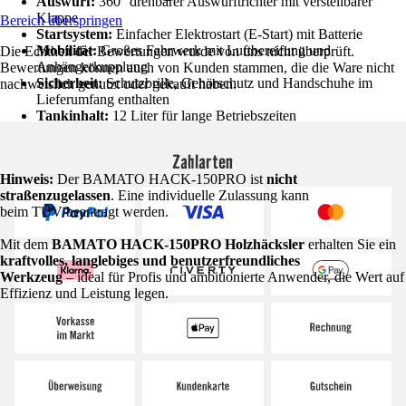
Auswurf:
360° drehbarer Auswurftrichter mit verstellbarer
Klappe
Bereich überspringen
Startsystem:
Einfacher Elektrostart (E-Start) mit Batterie
Mobilität:
Großes Fahrwerk mit Luftbereifung und
Die Echtheit der Bewertungen wurde von uns nicht überprüft.
Anhängerkupplung
Bewertungen können auch von Kunden stammen, die die Ware nicht
Sicherheit:
Schutzbrille, Gehörschutz und Handschuhe im
nachweislich genutzt oder gekauft haben.
Lieferumfang enthalten
Tankinhalt:
12 Liter für lange Betriebszeiten
Zahlarten
Hinweis:
Der BAMATO HACK-150PRO ist
nicht
straßenzugelassen
. Eine individuelle Zulassung kann
beim TÜV beantragt werden.
Mit dem
BAMATO HACK-150PRO Holzhäcksler
erhalten Sie ein
kraftvolles, langlebiges und benutzerfreundliches
Werkzeug
– ideal für Profis und ambitionierte Anwender, die Wert auf
Effizienz und Leistung legen.