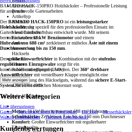
Bereich überspringen
Benzin
BAMATO HACK-150PRO Holzhäcksler – Professionelle Leistung
Antriebsart
für anspruchsvolle Gartenarbeiten
Benzin
Artikeltyp
Der
BAMATO HACK-150PRO
Häcksler
ist ein
leistungsstarker
Holzhäcksler
Ausführung
, der speziell für den professionellen Einsatz im
Garten- und Landschaftsbau entwickelt wurde. Mit seinem
Messerhäcksler
beeindruckenden
Einsatzbereich
18 kW Benzinmotor
und einem
Hubraum von 688 cm³
Außen
zerkleinert er mühelos
Äste mit einem
Durchmesser von bis zu 150 mm
Anwendung
.
Häckseln
Der
große Einwurftrichter
Räume
in Kombination mit der
stufenlos
regulierbaren Einzugswalze
Garten
sorgt für ein
komfortables und effizientes Arbeiten. Der
Schallleistungspegel (LWA)
360° drehbare
Auswurftrichter
107
mit verstellbarer Klappe ermöglicht eine
präzise Ausrichtung des Häckselguts, während das
EAN
sichere E-Start-
Mehr anzeigen
System
4260537614989
für einen einfachen Motorstart sorgt.
Weitere Kategorien
Technische Highlights:
Liste überspringen
Motor:
18 kW Benzinmotor mit 688 cm³ Hubraum
Garten
Gartenmaschinen & Forstbedarf
Häcksler
Messerhäcksler
Schnittstärke:
Zerkleinert Äste bis zu 150 mm Durchmesser
Walzen Leisehäcksler
Turbinen Leisehäcksler
Komfort:
Großer Einwurftrichter mit regulierbarer
Kundenbewertungen
Einzugswalze