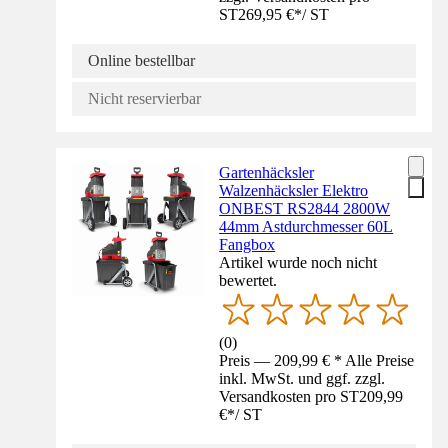
ST
269,95 €
*
/
ST
Online bestellbar
Nicht reservierbar
Gartenhäcksler
Walzenhäcksler Elektro
ONBEST RS2844 2800W
44mm Astdurchmesser 60L
Fangbox
Artikel wurde noch nicht
bewertet.
(
0
)
Preis — 209,99 € * Alle Preise
inkl. MwSt. und ggf. zzgl.
Versandkosten pro ST
209,99
€
*
/
ST