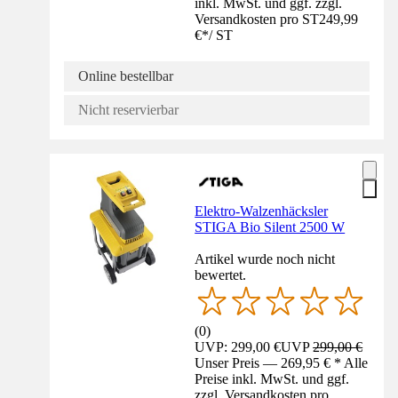
inkl. MwSt. und ggf. zzgl.
Versandkosten pro ST
249,99
€
*
/
ST
Online bestellbar
Nicht reservierbar
Elektro-Walzenhäcksler
STIGA Bio Silent 2500 W
Artikel wurde noch nicht
bewertet.
(
0
)
UVP: 299,00 €
UVP
299,00 €
Unser Preis — 269,95 € * Alle
Preise inkl. MwSt. und ggf.
zzgl. Versandkosten pro