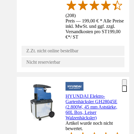
(
208
)
Preis — 199,00 € * Alle Preise
inkl. MwSt. und ggf. zzgl.
Versandkosten pro ST
199,00
€
*
/
ST
Z.Zt. nicht online bestellbar
Nicht reservierbar
HYUNDAI Elektro-
Gartenhäcksler GH28045E
(2.800W, 45 mm Aststärke,
60L Box, Leiser
Walzenhäcksler)
Artikel wurde noch nicht
bewertet.