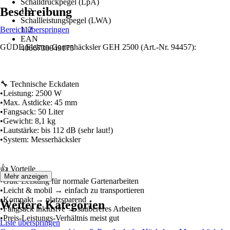
Schalldruckpegel (LpA)
Beschreibung
112
Schallleistungspegel (LWA)
Bereich überspringen
112
EAN
GÜDE Elektro-Gartenhäcksler GEH 2500 (Art.-Nr. 94457):
4066738049175
🔧 Technische Eckdaten
•Leistung: 2500 W
•Max. Astdicke: 45 mm
•Fangsack: 50 Liter
•Gewicht: 8,1 kg
•Lautstärke: bis 112 dB (sehr laut!)
•System: Messerhäcksler
👍 Vorteile
Mehr anzeigen
•Gute Leistung für normale Gartenarbeiten
•Leicht & mobil → einfach zu transportieren
•Kompakt → platzsparend
Weitere Kategorien
•Fangsack inklusive → saubereres Arbeiten
•Preis-Leistungs-Verhältnis meist gut
Liste überspringen