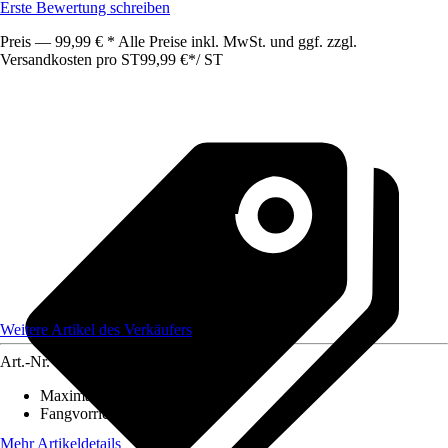
Erste Bewertung schreiben
Preis — 99,99 € * Alle Preise inkl. MwSt. und ggf. zzgl.
Versandkosten pro ST
99,99 €
*
/
ST
Weitere Artikel des Verkäufers
Art.-Nr.
12759600
Maximale Aststärke
:
45 mm
Fangvorrichtung
:
Fangsack
Mehr Artikeldetails