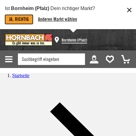
Ist
Bornheim (Pfalz)
Dein richtiger Markt?
JA, RICHTIG
Anderen Markt wählen
Bornheim (Pfalz)
Startseite