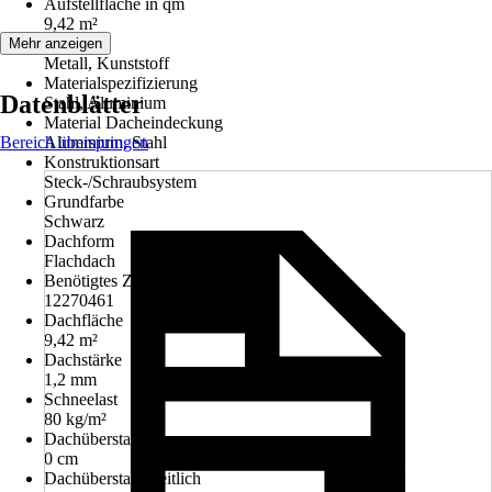
Aufstellfläche in qm
9,42 m²
Material
Mehr anzeigen
Metall, Kunststoff
Materialspezifizierung
Datenblätter
Stahl, Aluminium
Material Dacheindeckung
Bereich überspringen
Aluminium, Stahl
Konstruktionsart
Steck-/Schraubsystem
Grundfarbe
Schwarz
Dachform
Flachdach
Benötigtes Zubehör
12270461
Dachfläche
9,42 m²
Dachstärke
1,2 mm
Schneelast
80 kg/m²
Dachüberstand vorn
0 cm
Dachüberstand seitlich