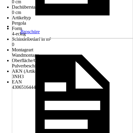
0 cm
Dachüberstand hinten
0 cm
Artikeltyp
Pergola
Form
Broschüre
4-eckig
Schindelbedarf in m²
0
Montageart
Wandmontage
Oberfläche/Oberflächenbehandlung
Pulverbeschichtet
AKN (Artikelkurznummer)
3NH3
EAN
4306516444274