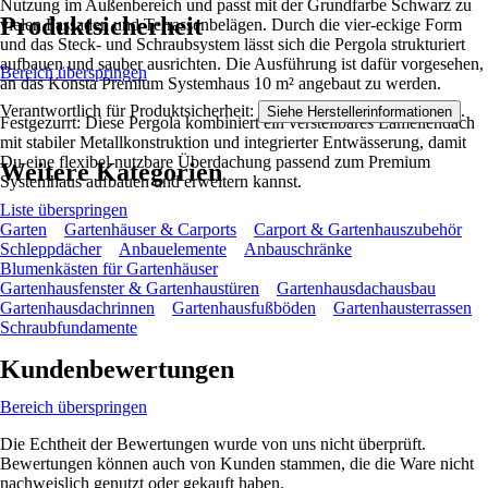
Nutzung im Außenbereich und passt mit der Grundfarbe Schwarz zu
Produktsicherheit
vielen Fassaden und Terrassenbelägen. Durch die vier-eckige Form
und das Steck- und Schraubsystem lässt sich die Pergola strukturiert
aufbauen und sauber ausrichten. Die Ausführung ist dafür vorgesehen,
Bereich überspringen
an das Konsta Premium Systemhaus 10 m² angebaut zu werden.
Verantwortlich für Produktsicherheit:
.
Siehe Herstellerinformationen
Festgezurrt: Diese Pergola kombiniert ein verstellbares Lamellendach
mit stabiler Metallkonstruktion und integrierter Entwässerung, damit
Du eine flexibel nutzbare Überdachung passend zum Premium
Weitere Kategorien
Systemhaus aufbauen und erweitern kannst.
Liste überspringen
Garten
Gartenhäuser & Carports
Carport & Gartenhauszubehör
Schleppdächer
Anbauelemente
Anbauschränke
Blumenkästen für Gartenhäuser
Gartenhausfenster & Gartenhaustüren
Gartenhausdachausbau
Gartenhausdachrinnen
Gartenhausfußböden
Gartenhausterrassen
Schraubfundamente
Kundenbewertungen
Bereich überspringen
Die Echtheit der Bewertungen wurde von uns nicht überprüft.
Bewertungen können auch von Kunden stammen, die die Ware nicht
nachweislich genutzt oder gekauft haben.