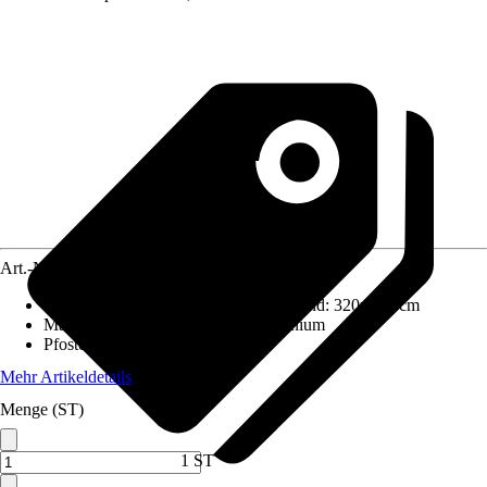
Art.-Nr.
12270462
Aufstellmaße B x T ohne Dachüberstand
:
320x306 cm
Materialspezifizierung
:
Stahl, Aluminium
Pfostenstärke
:
9 x 9 cm
Mehr Artikeldetails
Menge (ST)
1 ST