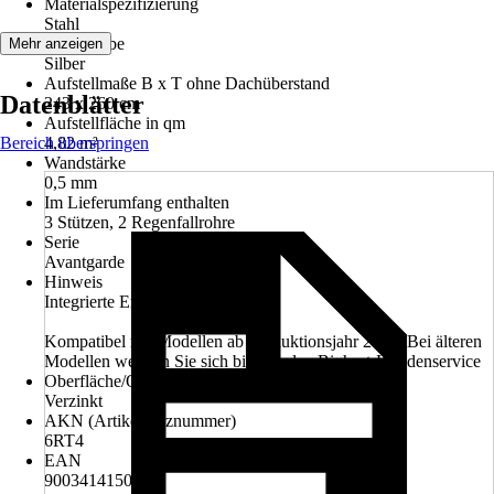
Materialspezifizierung
Stahl
Grundfarbe
Mehr anzeigen
Silber
Aufstellmaße B x T ohne Dachüberstand
Datenblätter
243 x 260 cm
Aufstellfläche in qm
Bereich überspringen
4,82 m²
Wandstärke
0,5 mm
Im Lieferumfang enthalten
3 Stützen, 2 Regenfallrohre
Serie
Avantgarde
Hinweis
Integrierte Entwässerung
Kompatibel mit Modellen ab Produktionsjahr 2020. Bei älteren
Modellen wenden Sie sich bitte an den Biohort-Kundenservice
Oberfläche/Oberflächenbehandlung
Verzinkt
AKN (Artikelkurznummer)
6RT4
EAN
9003414150669