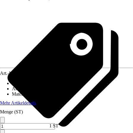
Art.-Nr.
12655602
Artikeltyp
:
Dachanbau
Anwendungsbereich
:
Gartenhaus
Material
:
Metall
Mehr Artikeldetails
Menge (ST)
1 ST