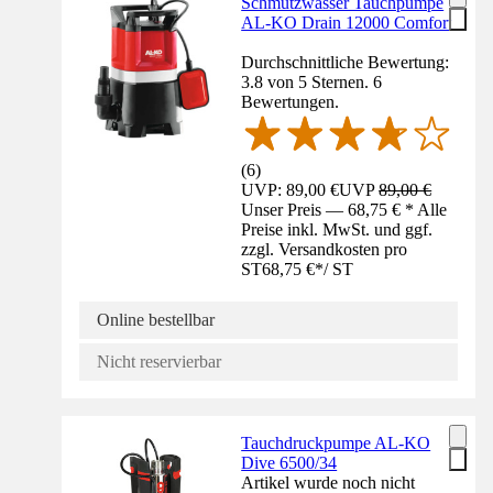
Schmutzwasser Tauchpumpe
AL-KO Drain 12000 Comfort
Durchschnittliche Bewertung:
3.8 von 5 Sternen. 6
Bewertungen.
(
6
)
UVP: 89,00 €
UVP
89,00 €
Unser Preis — 68,75 € * Alle
Preise inkl. MwSt. und ggf.
zzgl. Versandkosten pro
ST
68,75 €
*
/
ST
Online bestellbar
Nicht reservierbar
Tauchdruckpumpe AL-KO
Dive 6500/34
Artikel wurde noch nicht