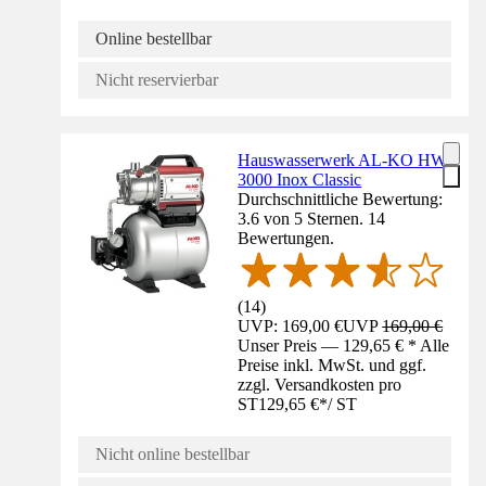
Online bestellbar
Nicht reservierbar
Hauswasserwerk AL-KO HW
3000 Inox Classic
Durchschnittliche Bewertung:
3.6 von 5 Sternen. 14
Bewertungen.
(
14
)
UVP: 169,00 €
UVP
169,00 €
Unser Preis — 129,65 € * Alle
Preise inkl. MwSt. und ggf.
zzgl. Versandkosten pro
ST
129,65 €
*
/
ST
Nicht online bestellbar