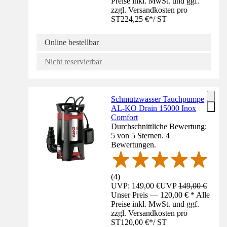
Preise inkl. MwSt. und ggf.
zzgl. Versandkosten pro
ST
224,25 €
*
/
ST
Online bestellbar
Nicht reservierbar
Schmutzwasser Tauchpumpe
AL-KO Drain 15000 Inox
Comfort
Durchschnittliche Bewertung:
5 von 5 Sternen. 4
Bewertungen.
(
4
)
UVP: 149,00 €
UVP
149,00 €
Unser Preis — 120,00 € * Alle
Preise inkl. MwSt. und ggf.
zzgl. Versandkosten pro
ST
120,00 €
*
/
ST