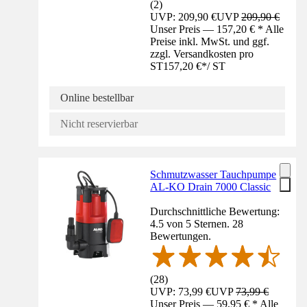
(
2
)
UVP: 209,90 €
UVP
209,90 €
Unser Preis — 157,20 € * Alle
Preise inkl. MwSt. und ggf.
zzgl. Versandkosten pro
ST
157,20 €
*
/
ST
Online bestellbar
Nicht reservierbar
Schmutzwasser Tauchpumpe
AL-KO Drain 7000 Classic
Durchschnittliche Bewertung:
4.5 von 5 Sternen. 28
Bewertungen.
(
28
)
UVP: 73,99 €
UVP
73,99 €
Unser Preis — 59,95 € * Alle