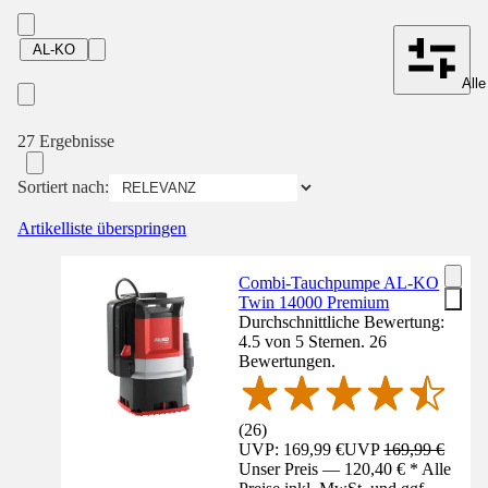
AL-KO
Alle
27 Ergebnisse
Sortiert nach:
Artikelliste überspringen
Combi-Tauchpumpe AL-KO
Twin 14000 Premium
Durchschnittliche Bewertung:
4.5 von 5 Sternen. 26
Bewertungen.
(
26
)
UVP: 169,99 €
UVP
169,99 €
Unser Preis — 120,40 € * Alle