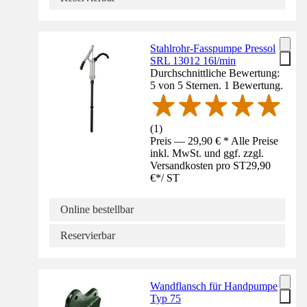
Stahlrohr-Fasspumpe Pressol
SRL 13012 16l/min
Durchschnittliche Bewertung:
5 von 5 Sternen. 1 Bewertung.
(
1
)
Preis — 29,90 € * Alle Preise
inkl. MwSt. und ggf. zzgl.
Versandkosten pro ST
29,90
€
*
/
ST
Online bestellbar
Reservierbar
Wandflansch für Handpumpe
Typ 75