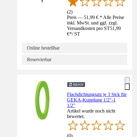
(
2
)
Preis — 51,99 € * Alle Preise
inkl. MwSt. und ggf. zzgl.
Versandkosten pro ST
51,99
€
*
/
ST
Online bestellbar
Reservierbar
Flachdichtungsatz je 3 Stck für
GEKA-Kupplung 1/2"-1
1/2"
Artikel wurde noch nicht
bewertet.
(
0
)