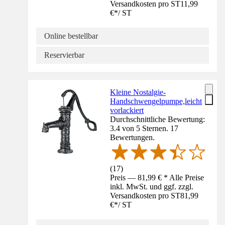
Versandkosten pro ST
11,99
€
*
/
ST
Online bestellbar
Reservierbar
Kleine Nostalgie-
Handschwengelpumpe,leicht
vorlackiert
Durchschnittliche Bewertung:
3.4 von 5 Sternen. 17
Bewertungen.
(
17
)
Preis — 81,99 € * Alle Preise
inkl. MwSt. und ggf. zzgl.
Versandkosten pro ST
81,99
€
*
/
ST