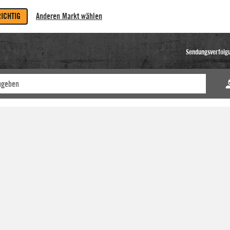
RICHTIG
Anderen Markt wählen
Sendungsverfolg