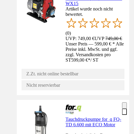
WX15
Artikel wurde noch nicht
bewertet.
(
0
)
UVP: 749,00 €
UVP
749,00 €
Unser Preis — 599,00 € * Alle
Preise inkl. MwSt. und ggf.
zzgl. Versandkosten pro
ST
599,00 €
*
/
ST
Z.Zt. nicht online bestellbar
Nicht reservierbar
Tauchdruckpumpe for_q FQ-
TD 6.600 mit ECO Motor