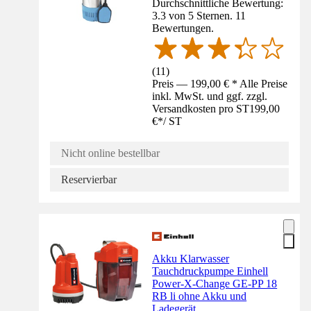
Durchschnittliche Bewertung:
3.3 von 5 Sternen. 11
Bewertungen.
(
11
)
Preis — 199,00 € * Alle Preise
inkl. MwSt. und ggf. zzgl.
Versandkosten pro ST
199,00
€
*
/
ST
Nicht online bestellbar
Reservierbar
Akku Klarwasser
Tauchdruckpumpe Einhell
Power-X-Change GE-PP 18
RB li ohne Akku und
Ladegerät