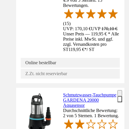
4.9 von 5 Sternen. 15
Bewertungen.
(
15
)
UVP: 170,10 €
UVP
170,10 €
Unser Preis — 119,95 € * Alle
Preise inkl. MwSt. und ggf.
zzgl. Versandkosten pro
ST
119,95 €
*
/
ST
Online bestellbar
Z.Zt. nicht reservierbar
Schmutzwasser-Tauchpumpe
GARDENA 20000
Aquasensor
Durchschnittliche Bewertung:
2 von 5 Sternen. 1 Bewertung.