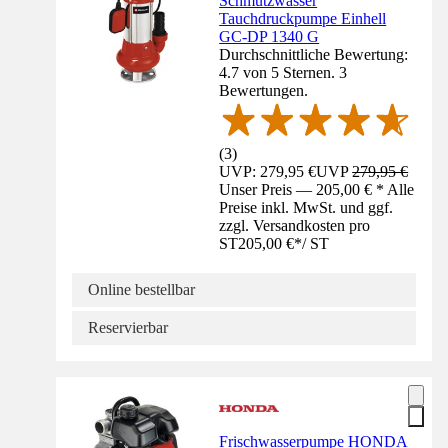
Schmutzwasser
Tauchdruckpumpe Einhell
GC-DP 1340 G
Durchschnittliche Bewertung:
4.7 von 5 Sternen. 3
Bewertungen.
(
3
)
UVP: 279,95 €
UVP
279,95 €
Unser Preis — 205,00 € * Alle
Preise inkl. MwSt. und ggf.
zzgl. Versandkosten pro
ST
205,00 €
*
/
ST
Online bestellbar
Reservierbar
Frischwasserpumpe HONDA