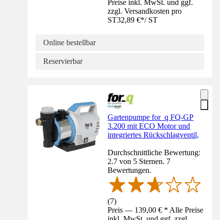
Preise inkl. MwSt. und ggf.
zzgl. Versandkosten pro
ST
32,89 €
*
/
ST
Online bestellbar
Reservierbar
Gartenpumpe for_q FQ-GP
3.200 mit ECO Motor und
integriertes Rückschlagventil,
Durchschnittliche Bewertung:
2.7 von 5 Sternen. 7
Bewertungen.
(
7
)
Preis — 139,00 € * Alle Preise
inkl. MwSt. und ggf. zzgl.