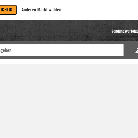
RICHTIG
Anderen Markt wählen
Sendungsverfolg