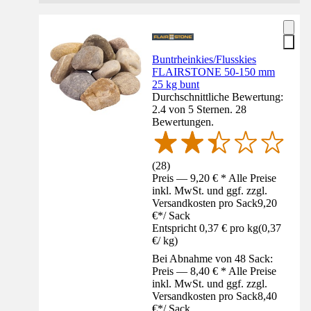
Buntrheinkies/Flusskies
FLAIRSTONE 50-150 mm
25 kg bunt
Durchschnittliche Bewertung:
2.4 von 5 Sternen. 28
Bewertungen.
(
28
)
Preis — 9,20 € * Alle Preise
inkl. MwSt. und ggf. zzgl.
Versandkosten pro Sack
9,20
€
*
/
Sack
Entspricht 0,37 € pro kg
(
0,37
€
/
kg
)
Bei Abnahme von 48 Sack:
Preis — 8,40 € * Alle Preise
inkl. MwSt. und ggf. zzgl.
Versandkosten pro Sack
8,40
€
*
/
Sack