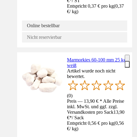
€
*
/
ST
Entspricht 0,37 € pro kg
(
0,37
€
/
kg
)
Online bestellbar
Nicht reservierbar
Marmorkies 60-100 mm 25 kg
weiß
Artikel wurde noch nicht
bewertet.
(
0
)
Preis — 13,90 € * Alle Preise
inkl. MwSt. und ggf. zzgl.
Versandkosten pro Sack
13,90
€
*
/
Sack
Entspricht 0,56 € pro kg
(
0,56
€
/
kg
)