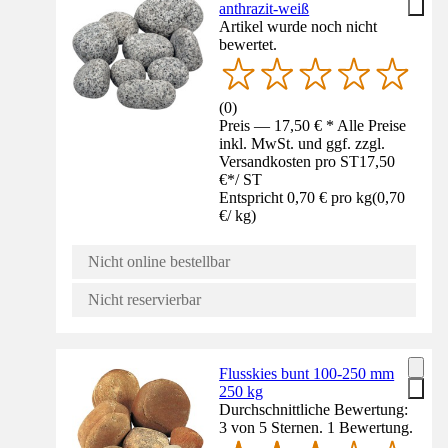
anthrazit-weiß
Artikel wurde noch nicht
bewertet.
(
0
)
Preis — 17,50 € * Alle Preise
inkl. MwSt. und ggf. zzgl.
Versandkosten pro ST
17,50
€
*
/
ST
Entspricht 0,70 € pro kg
(
0,70
€
/
kg
)
Nicht online bestellbar
Nicht reservierbar
Flusskies bunt 100-250 mm
250 kg
Durchschnittliche Bewertung:
3 von 5 Sternen. 1 Bewertung.