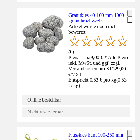
Granitkies 40-100 mm 1000
kg anthrazit-weiß
Artikel wurde noch nicht
bewertet.
(
0
)
Preis — 529,00 € * Alle Preise
inkl. MwSt. und ggf. zzgl.
Versandkosten pro ST
529,00
€
*
/
ST
Entspricht 0,53 € pro kg
(
0,53
€
/
kg
)
Online bestellbar
Nicht reservierbar
Flusskies bunt 100-250 mm