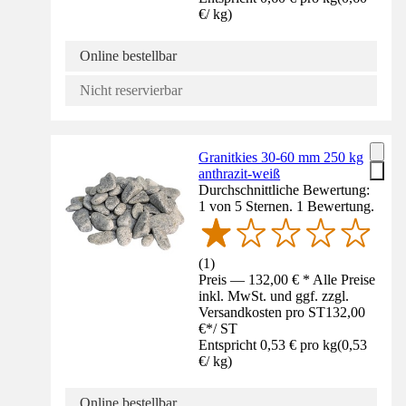
€
/
kg
)
Online bestellbar
Nicht reservierbar
Granitkies 30-60 mm 250 kg
anthrazit-weiß
Durchschnittliche Bewertung:
1 von 5 Sternen. 1 Bewertung.
(
1
)
Preis — 132,00 € * Alle Preise
inkl. MwSt. und ggf. zzgl.
Versandkosten pro ST
132,00
€
*
/
ST
Entspricht 0,53 € pro kg
(
0,53
€
/
kg
)
Online bestellbar