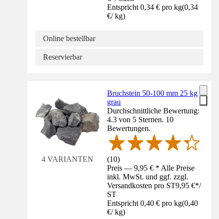
Entspricht 0,34 € pro kg
(
0,34
€
/
kg
)
Online bestellbar
Reservierbar
Bruchstein 50-100 mm 25 kg
grau
Durchschnittliche Bewertung:
4.3 von 5 Sternen. 10
Bewertungen.
(
10
)
4 VARIANTEN
Preis — 9,95 € * Alle Preise
inkl. MwSt. und ggf. zzgl.
Versandkosten pro ST
9,95 €
*
/
ST
Entspricht 0,40 € pro kg
(
0,40
€
/
kg
)