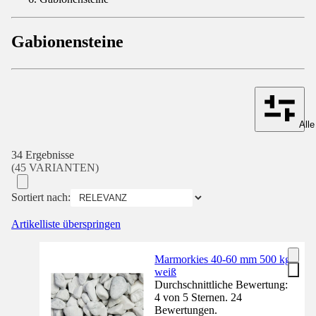
Gabionensteine
Alle
34 Ergebnisse
(45 VARIANTEN)
Sortiert nach:
Artikelliste überspringen
Marmorkies 40-60 mm 500 kg
weiß
Durchschnittliche Bewertung:
4 von 5 Sternen. 24
Bewertungen.