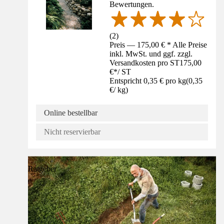
Bewertungen.
(
2
)
Preis — 175,00 € * Alle Preise
inkl. MwSt. und ggf. zzgl.
Versandkosten pro ST
175,00
€
*
/
ST
Entspricht 0,35 € pro kg
(
0,35
€
/
kg
)
Online bestellbar
Nicht reservierbar
Ratgeber