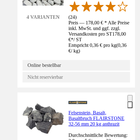
(
24
)
4 VARIANTEN
Preis — 178,00 € * Alle Preise
inkl. MwSt. und ggf. zzgl.
Versandkosten pro ST
178,00
€
*
/
ST
Entspricht 0,36 € pro kg
(
0,36
€
/
kg
)
Online bestellbar
Nicht reservierbar
Felsenstein, Basalt,
Basaltbruch FLAIRSTONE
32-56 mm 20 kg anthrazit
Durchschnittliche Bewertung: