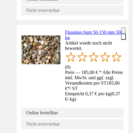
Nicht reservierbar
Flusskies bunt 50-150 mm 500
kg
Artikel wurde noch nicht
bewertet.
(
0
)
Preis — 185,00 € * Alle Preise
inkl. MwSt. und ggf. zzgl.
Versandkosten pro ST
185,00
€
*
/
ST
Entspricht 0,37 € pro kg
(
0,37
€
/
kg
)
Online bestellbar
Nicht reservierbar