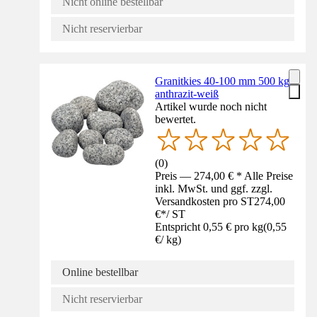
Nicht online bestellbar
Nicht reservierbar
Granitkies 40-100 mm 500 kg
anthrazit-weiß
Artikel wurde noch nicht
bewertet.
(
0
)
Preis — 274,00 € * Alle Preise
inkl. MwSt. und ggf. zzgl.
Versandkosten pro ST
274,00
€
*
/
ST
Entspricht 0,55 € pro kg
(
0,55
€
/
kg
)
Online bestellbar
Nicht reservierbar