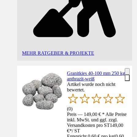
MEHR RATGEBER & PROJEKTE
Granitkies 40-100 mm 250 kg
anthrazit-weiß
Artikel wurde noch nicht
bewertet.
(
0
)
Preis — 149,00 € * Alle Preise
inkl. MwSt. und ggf. zzgl.
Versandkosten pro ST
149,00
€
*
/
ST
Entspricht 0,60 € pro kg
(
0,60