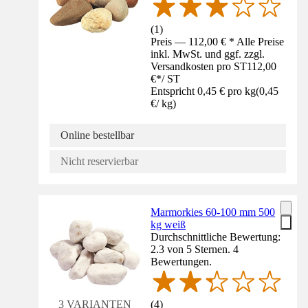
(
1
)
Preis — 112,00 € * Alle Preise
inkl. MwSt. und ggf. zzgl.
Versandkosten pro ST
112,00
€
*
/
ST
Entspricht 0,45 € pro kg
(
0,45
€
/
kg
)
Online bestellbar
Nicht reservierbar
Marmorkies 60-100 mm 500
kg weiß
Durchschnittliche Bewertung:
2.3 von 5 Sternen. 4
Bewertungen.
(
4
)
3 VARIANTEN