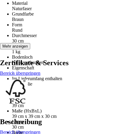
Material
Naturfaser
Grundfarbe
Braun
Form
Rund
Durchmesser
30 cm
Gewicht
Mehr anzeigen
1 kg
Bodenloch
Zertifikate & Services
Nicht vorhanden
Eigenschaft
Bereich überspringen
-
Im Lieferumfang enthalten
Pflanzfolie
Serie
Leah
Höhe
39 cm
Maße (HxBxL)
39 cm x 39 cm x 30 cm
Beschreibung
Länge
30 cm
Bereich überspringen
Breite