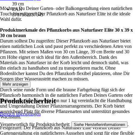
39 cm
Möchtest Du Deiner Garten- oder Balkongestaltung einen natürlichen
EAN
Touch hinzufügen? Der Pflanzkorb aus Naturfaser Elite ist die ideale
8717582357645
Wahl dafür.
Produktmerkmale des Pflanzkorbs aus Naturfaser Elite 30 x 39 x
30 cm braun
Darum solltest Du zugreifen: Dieser Pflanzkorb aus Naturfaser bietet
einen natürlichen Look und passt perfekt zu verschiedenen Arten von
Pflanzen. Mit seinen Maßen von 30 cm Länge, 39 cm Breite und 30
cm Höhe eignet er sich ideal für den Außenbereich. Dank des
Materials aus Naturfaser ist der Korb leicht und dennoch stabil, was
ihn einfach zu handhaben und zu transportieren macht. Ohne
Bodenlöcher kannst Du den Pflanzkorb flexibel platzieren, ohne Dir
Sorgen über Wasseraustritt machen zu müssen.
Mehr anzeigen
Durch seine runde Form und die braune Farbgebung fügt sich der
Pflanzkorb harmonisch in die natürlichen Farben Deines Gartens oder
Produktsicherheit
Balkons ein. Sein Gewicht von nur 1 kg vereinfacht die Handhabung
und Umgestaltung Deiner Pflanzenarrangements. Der Korb bietet
ausreichend Platz für diverse Pflanzenarten und unterstützt gesundes
Bereich überspringen
Wachstum.
Verantwortlich für Produktsicherheit:
.
Siehe Herstellerinformationen
Festgezurrt: Der Pflanzkorb aus Naturfaser Elite verleiht Deiner
Gartengestaltung ein natürlicheres Aussehen und sorgt für eine flexible