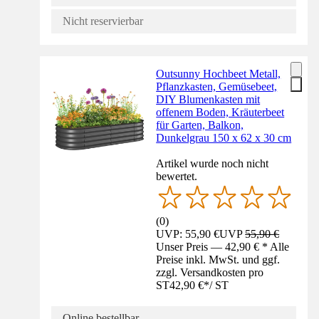
Nicht reservierbar
Outsunny Hochbeet Metall,
Pflanzkasten, Gemüsebeet,
DIY Blumenkasten mit
offenem Boden, Kräuterbeet
für Garten, Balkon,
Dunkelgrau 150 x 62 x 30 cm
Artikel wurde noch nicht
bewertet.
(
0
)
UVP: 55,90 €
UVP
55,90 €
Unser Preis — 42,90 € * Alle
Preise inkl. MwSt. und ggf.
zzgl. Versandkosten pro
ST
42,90 €
*
/
ST
Online bestellbar