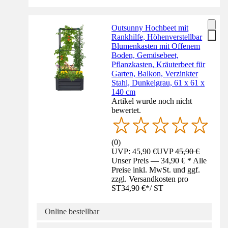
Outsunny Hochbeet mit
Rankhilfe, Höhenverstellbar
Blumenkasten mit Offenem
Boden, Gemüsebeet,
Pflanzkasten, Kräuterbeet für
Garten, Balkon, Verzinkter
Stahl, Dunkelgrau, 61 x 61 x
140 cm
Artikel wurde noch nicht
bewertet.
(
0
)
UVP: 45,90 €
UVP
45,90 €
Unser Preis — 34,90 € * Alle
Preise inkl. MwSt. und ggf.
zzgl. Versandkosten pro
ST
34,90 €
*
/
ST
Online bestellbar