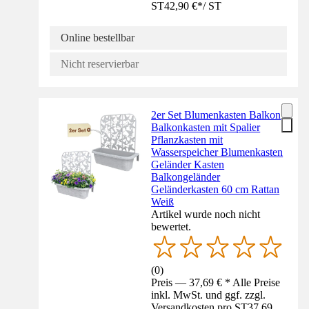
ST
42,90 €
*
/
ST
Online bestellbar
Nicht reservierbar
2er Set Blumenkasten Balkon
Balkonkasten mit Spalier
Pflanzkasten mit
Wasserspeicher Blumenkasten
Geländer Kasten
Balkongeländer
Geländerkasten 60 cm Rattan
Weiß
Artikel wurde noch nicht
bewertet.
(
0
)
Preis — 37,69 € * Alle Preise
inkl. MwSt. und ggf. zzgl.
Versandkosten pro ST
37,69