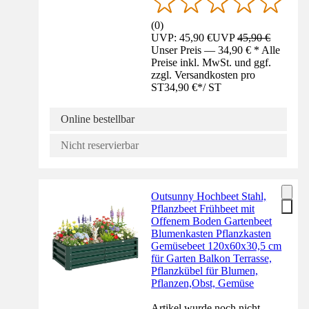
(
0
)
UVP: 45,90 €
UVP
45,90 €
Unser Preis — 34,90 € * Alle
Preise inkl. MwSt. und ggf.
zzgl. Versandkosten pro
ST
34,90 €
*
/
ST
Online bestellbar
Nicht reservierbar
Outsunny Hochbeet Stahl,
Pflanzbeet Frühbeet mit
Offenem Boden Gartenbeet
Blumenkasten Pflanzkasten
Gemüsebeet 120x60x30,5 cm
für Garten Balkon Terrasse,
Pflanzkübel für Blumen,
Pflanzen,Obst, Gemüse
Artikel wurde noch nicht