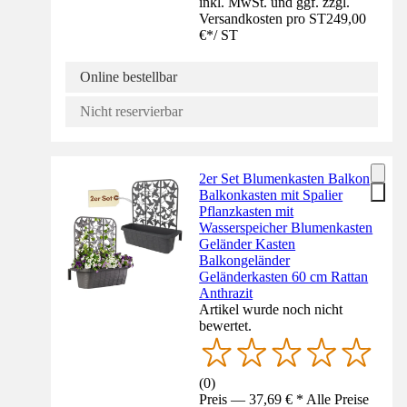
inkl. MwSt. und ggf. zzgl.
Versandkosten pro ST
249,00
€
*
/
ST
Online bestellbar
Nicht reservierbar
2er Set Blumenkasten Balkon
Balkonkasten mit Spalier
Pflanzkasten mit
Wasserspeicher Blumenkasten
Geländer Kasten
Balkongeländer
Geländerkasten 60 cm Rattan
Anthrazit
Artikel wurde noch nicht
bewertet.
(
0
)
Preis — 37,69 € * Alle Preise