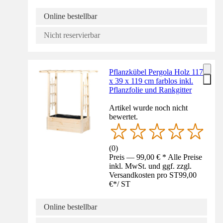
Online bestellbar
Nicht reservierbar
Pflanzkübel Pergola Holz 117
x 39 x 119 cm farblos inkl.
Pflanzfolie und Rankgitter
Artikel wurde noch nicht
bewertet.
(
0
)
Preis — 99,00 € * Alle Preise
inkl. MwSt. und ggf. zzgl.
Versandkosten pro ST
99,00
€
*
/
ST
Online bestellbar