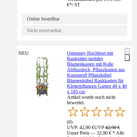
€
*
/
ST
Online bestellbar
Nicht reservierbar
NEU
Outsunny Hochbeet mit
Rankgitter mobiler
Blumenkasten mit Rolle
Abflussloch, Pflanzkasten aus
Kunststoff Pflanzkübel
Blumenkübel Rankkasten für
Kletterpflanzen Garten 40 x 40
x 185 cm
Artikel wurde noch nicht
bewertet.
(
0
)
UVP: 42,90 €
UVP
42,90 €
Unser Preis — 32,90 € * Alle