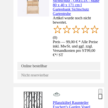
Sichtschutz - ORELIA - Maße
80 x 40 x 171 cm I
Gartenbank Sichtschutz
Gartentruhe
Artikel wurde noch nicht
bewertet.
(
0
)
Preis — 99,00 € * Alle Preise
inkl. MwSt. und ggf. zzgl.
Versandkosten pro ST
99,00
€
*
/
ST
Online bestellbar
Nicht reservierbar
Pflanzkübel Raumteiler
Esschert’s Garden Vogel