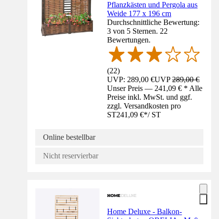
Pflanzkästen und Pergola aus
Weide 177 x 196 cm
Durchschnittliche Bewertung:
3 von 5 Sternen. 22
Bewertungen.
(
22
)
UVP: 289,00 €
UVP
289,00 €
Unser Preis — 241,09 € * Alle
Preise inkl. MwSt. und ggf.
zzgl. Versandkosten pro
ST
241,09 €
*
/
ST
Online bestellbar
Nicht reservierbar
Home Deluxe - Balkon-