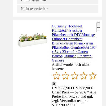
Nicht reservierbar
Outsunny Hochbeet
Kunststoff, Steckbar
Pflanzbeet mit DIY-Montage
Frühbeet Gartenbeet
Blumenkasten Pflanzkasten
Pflanzkübel Gemüsebeet 197
x 54 x 33 cm für Garten
Balkon, Blumen, Pflanzen,
Gemüse
Artikel wurde noch nicht
bewertet.
(
0
)
UVP: 88,90 €
UVP
88,90 €
Unser Preis — 62,90 € * Alle
Preise inkl. MwSt. und ggf.
zzgl. Versandkosten pro
ST
62,90 €
*
/
ST