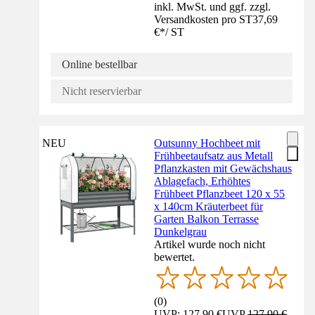
inkl. MwSt. und ggf. zzgl.
Versandkosten pro ST
37,69
€
*
/
ST
Online bestellbar
Nicht reservierbar
NEU
Outsunny Hochbeet mit
Frühbeetaufsatz aus Metall
Pflanzkasten mit Gewächshaus
Ablagefach, Erhöhtes
Frühbeet Pflanzbeet 120 x 55
x 140cm Kräuterbeet für
Garten Balkon Terrasse
Dunkelgrau
Artikel wurde noch nicht
bewertet.
(
0
)
UVP: 127,90 €
UVP
127,90 €