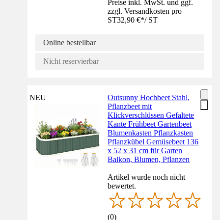
Preise inkl. MwSt. und ggf.
zzgl. Versandkosten pro
ST
32,90 €
*
/
ST
Online bestellbar
Nicht reservierbar
NEU
Outsunny Hochbeet Stahl,
Pflanzbeet mit
Klickverschlüssen Gefaltete
Kante Frühbeet Gartenbeet
Blumenkasten Pflanzkasten
Pflanzkübel Gemüsebeet 136
x 52 x 31 cm für Garten
Balkon, Blumen, Pflanzen
Artikel wurde noch nicht
bewertet.
(
0
)