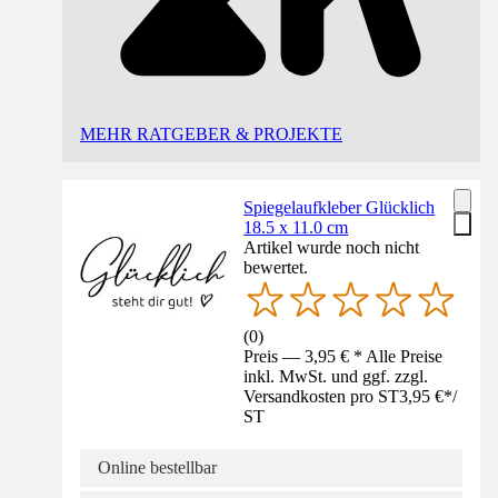
MEHR RATGEBER & PROJEKTE
Spiegelaufkleber Glücklich
18.5 x 11.0 cm
Artikel wurde noch nicht
bewertet.
(
0
)
Preis — 3,95 € * Alle Preise
inkl. MwSt. und ggf. zzgl.
Versandkosten pro ST
3,95 €
*
/
ST
Online bestellbar