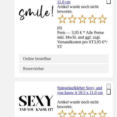
11.0 cm
Artikel wurde noch nicht
bewertet.
(
0
)
Preis — 3,95 € * Alle Preise
inkl. MwSt. und ggf. zzgl.
Versandkosten pro ST
3,95 €
*
/
ST
Online bestellbar
Reservierbar
Spiegelaufkleber Sexy, and
you know it 18.5 x 11.0 cm
Artikel wurde noch nicht
bewertet.