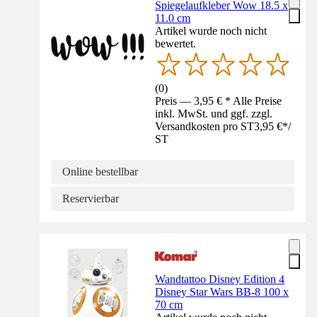
Spiegelaufkleber Wow 18.5 x
11.0 cm
Artikel wurde noch nicht
bewertet.
(
0
)
Preis — 3,95 € * Alle Preise
inkl. MwSt. und ggf. zzgl.
Versandkosten pro ST
3,95 €
*
/
ST
Online bestellbar
Reservierbar
Wandtattoo Disney Edition 4
Disney Star Wars BB-8 100 x
70 cm