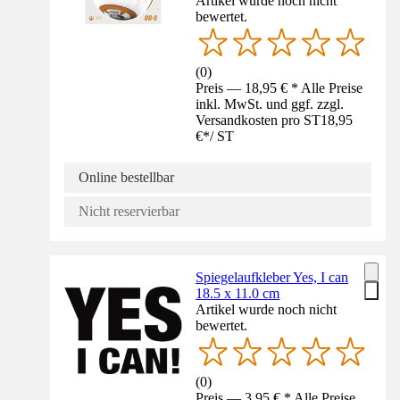
Artikel wurde noch nicht
bewertet.
(
0
)
Preis — 18,95 € * Alle Preise
inkl. MwSt. und ggf. zzgl.
Versandkosten pro ST
18,95
€
*
/
ST
Online bestellbar
Nicht reservierbar
Spiegelaufkleber Yes, I can
18.5 x 11.0 cm
Artikel wurde noch nicht
bewertet.
(
0
)
Preis — 3,95 € * Alle Preise