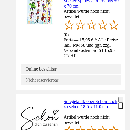
Sticker Spidey and Friends 50
x 70 cm
Artikel wurde noch nicht
bewertet.
(
0
)
Preis — 15,95 € * Alle Preise
inkl. MwSt. und ggf. zzgl.
Versandkosten pro ST
15,95
€
*
/
ST
Online bestellbar
Nicht reservierbar
Spiegelaufkleber Schön Dich
zu sehen 18.5 x 11.0 cm
Artikel wurde noch nicht
bewertet.