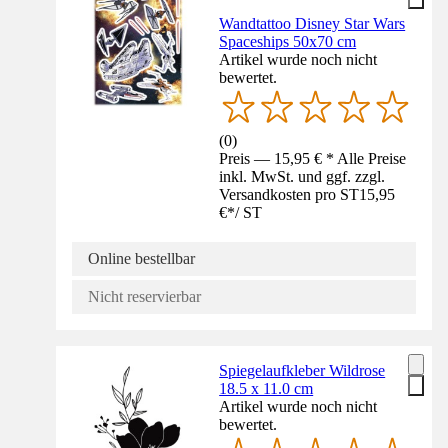
Wandtattoo Disney Star Wars
Spaceships 50x70 cm
Artikel wurde noch nicht
bewertet.
(
0
)
Preis — 15,95 € * Alle Preise
inkl. MwSt. und ggf. zzgl.
Versandkosten pro ST
15,95
€
*
/
ST
Online bestellbar
Nicht reservierbar
Spiegelaufkleber Wildrose
18.5 x 11.0 cm
Artikel wurde noch nicht
bewertet.