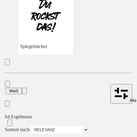
Spiegelsticker
Weiß
Alle
64 Ergebnisse
Sortiert nach: