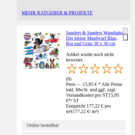
MEHR RATGEBER & PROJEKTE
Sanders & Sanders Wandtattoo
Der kleine Maulwurf Blau,
Rot und Grün 30 x 30 cm
Artikel wurde noch nicht
bewertet.
(
0
)
Preis — 15,95 € * Alle Preise
inkl. MwSt. und ggf. zzgl.
Versandkosten pro ST
15,95
€
*
/
ST
Entspricht 177,22 € pro
m²
(
177,22 €
/
m²
)
Online bestellbar