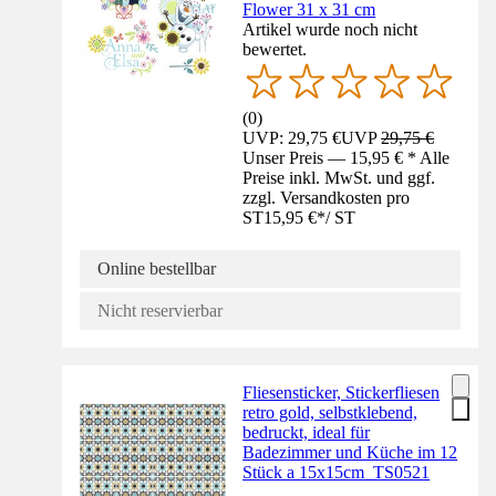
Flower 31 x 31 cm
Artikel wurde noch nicht
bewertet.
(
0
)
UVP: 29,75 €
UVP
29,75 €
Unser Preis — 15,95 € * Alle
Preise inkl. MwSt. und ggf.
zzgl. Versandkosten pro
ST
15,95 €
*
/
ST
Online bestellbar
Nicht reservierbar
Fliesensticker, Stickerfliesen
retro gold, selbstklebend,
bedruckt, ideal für
Badezimmer und Küche im 12
Stück a 15x15cm_TS0521