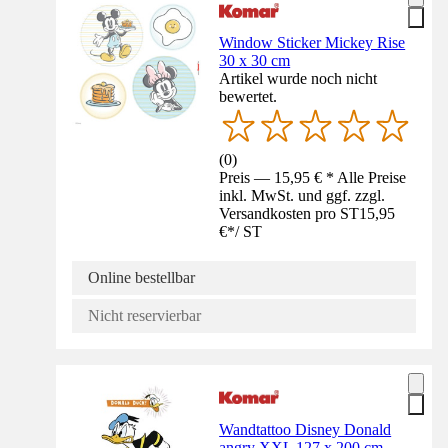
Window Sticker Mickey Rise
30 x 30 cm
Artikel wurde noch nicht
bewertet.
(
0
)
Preis — 15,95 € * Alle Preise
inkl. MwSt. und ggf. zzgl.
Versandkosten pro ST
15,95
€
*
/
ST
Online bestellbar
Nicht reservierbar
Wandtattoo Disney Donald
angry XXL 127 x 200 cm