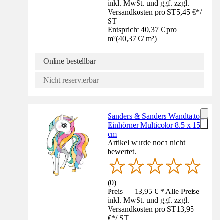
inkl. MwSt. und ggf. zzgl.
Versandkosten pro ST
5,45 €
*
/
ST
Entspricht 40,37 € pro
m²
(
40,37 €
/
m²
)
Online bestellbar
Nicht reservierbar
Sanders & Sanders Wandtattoo
Einhörner Multicolor 8.5 x 15
cm
Artikel wurde noch nicht
bewertet.
(
0
)
Preis — 13,95 € * Alle Preise
inkl. MwSt. und ggf. zzgl.
Versandkosten pro ST
13,95
€
*
/
ST