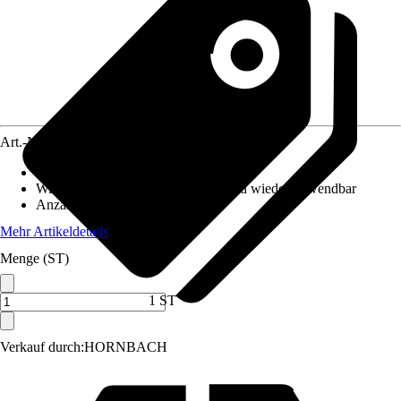
Art.-Nr.
12508162
Maße (BxH)
:
18.5 x 11.0 cm
Wiederverwendbarkeit
:
Ablösbar und wiederverwendbar
Anzahl Sticker-Teile
:
1
Mehr Artikeldetails
Menge (ST)
1 ST
Verkauf durch:
HORNBACH