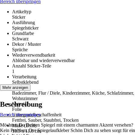
Bereich überspringen
Artikeltyp
Sticker
Ausführung
Spiegelsticker
Grundfarbe
Schwarz
Dekor / Muster
Sprüche
Wiederverwendbarkeit
Ablösbar und wiederverwendbar
Anzahl Sticker-Teile
1
Verarbeitung
Selbstklebend
Räume
Mehr anzeigen
Badezimmer, Flur / Diele, Kinderzimmer, Küche, Schlafzimmer,
Wohnzimmer
Beschreibung
Material
Folie
Bereich überspringen
Untergrundbeschaffenheit
Fettfrei, Sauber, Staubfrei, Trocken
Möchtest Du Deinen Spiegel mit einem charmanten Akzent versehen?
Maße (BxH)
Kein Problem. Der Spiegelaufkleber Schön Dich zu sehen sorgt für ein
18.5 x 11.0 cm