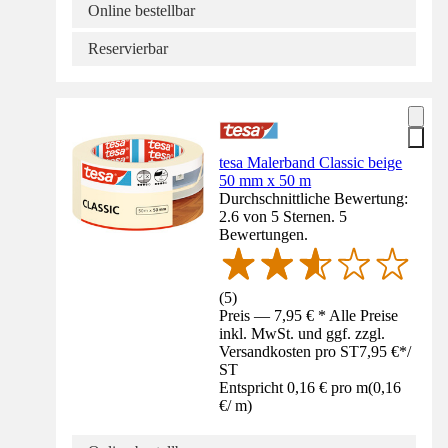
Online bestellbar
Reservierbar
tesa Malerband Classic beige
50 mm x 50 m
Durchschnittliche Bewertung:
2.6 von 5 Sternen. 5
Bewertungen.
(
5
)
Preis — 7,95 € * Alle Preise
inkl. MwSt. und ggf. zzgl.
Versandkosten pro ST
7,95 €
*
/
ST
Entspricht 0,16 € pro m
(
0,16
€
/
m
)