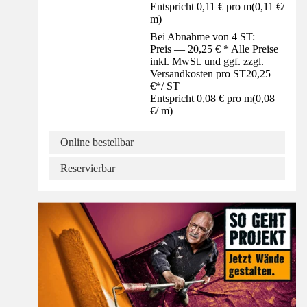
Entspricht 0,11 € pro m
(
0,11 €
/
m
)
Bei Abnahme von 4 ST:
Preis — 20,25 € * Alle Preise
inkl. MwSt. und ggf. zzgl.
Versandkosten pro ST
20,25
€
*
/
ST
Entspricht 0,08 € pro m
(
0,08
€
/
m
)
Online bestellbar
Reservierbar