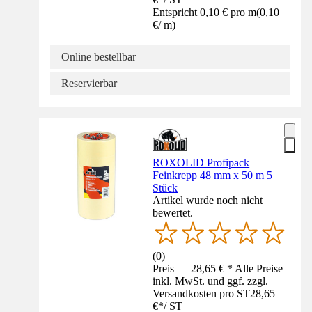
Entspricht 0,10 € pro m
(
0,10
€
/
m
)
Online bestellbar
Reservierbar
ROXOLID Profipack
Feinkrepp 48 mm x 50 m 5
Stück
Artikel wurde noch nicht
bewertet.
(
0
)
Preis — 28,65 € * Alle Preise
inkl. MwSt. und ggf. zzgl.
Versandkosten pro ST
28,65
€
*
/
ST