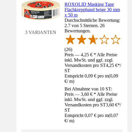
ROXOLID Masking Tape
Flachkreppband beige 30 mm
x 50 m
Durchschnittliche Bewertung:
2.7 von 5 Sternen. 26
Bewertungen.
3 VARIANTEN
(
26
)
Preis — 4,25 € * Alle Preise
inkl. MwSt. und ggf. zzgl.
Versandkosten pro ST
4,25 €
*
/
ST
Entspricht 0,09 € pro m
(
0,09
€
/
m
)
Bei Abnahme von 10 ST:
Preis — 3,60 € * Alle Preise
inkl. MwSt. und ggf. zzgl.
Versandkosten pro ST
3,60 €
*
/
ST
Entspricht 0,07 € pro m
(
0,07
€
/
m
)