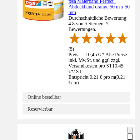
tesa Malerband Perfect+
Abdeckband orange 50 m x 50
mm
Durchschnittliche Bewertung:
4.8 von 5 Sternen. 5
Bewertungen.
(
5
)
Preis — 10,45 € * Alle Preise
inkl. MwSt. und ggf. zzgl.
Versandkosten pro ST
10,45
€
*
/
ST
Entspricht 0,21 € pro m
(
0,21
€
/
m
)
Online bestellbar
Reservierbar