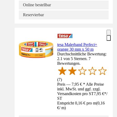
Online bestellbar
Reservierbar
tesa Malerband Perfect+
orange 30 mm x 50 m
Durchschnittliche Bewertung:
2.1 von 5 Sternen. 7
Bewertungen.
(
7
)
Preis — 7,95 € * Alle Preise
inkl. MwSt. und ggf. zzgl.
Versandkosten pro ST
7,95 €
*
/
ST
Entspricht 0,16 € pro m
(
0,16
€
/
m
)