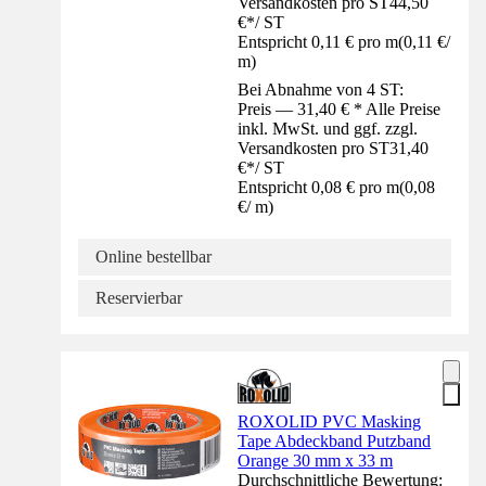
Versandkosten pro ST
44,50
€
*
/
ST
Entspricht 0,11 € pro m
(
0,11 €
/
m
)
Bei Abnahme von 4 ST:
Preis — 31,40 € * Alle Preise
inkl. MwSt. und ggf. zzgl.
Versandkosten pro ST
31,40
€
*
/
ST
Entspricht 0,08 € pro m
(
0,08
€
/
m
)
Online bestellbar
Reservierbar
ROXOLID PVC Masking
Tape Abdeckband Putzband
Orange 30 mm x 33 m
Durchschnittliche Bewertung: