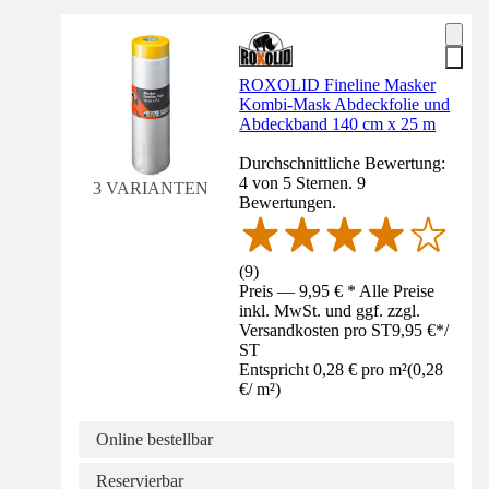
ROXOLID Fineline Masker
Kombi-Mask Abdeckfolie und
Abdeckband 140 cm x 25 m
Durchschnittliche Bewertung:
4 von 5 Sternen. 9
3 VARIANTEN
Bewertungen.
(
9
)
Preis — 9,95 € * Alle Preise
inkl. MwSt. und ggf. zzgl.
Versandkosten pro ST
9,95 €
*
/
ST
Entspricht 0,28 € pro m²
(
0,28
€
/
m²
)
Online bestellbar
Reservierbar