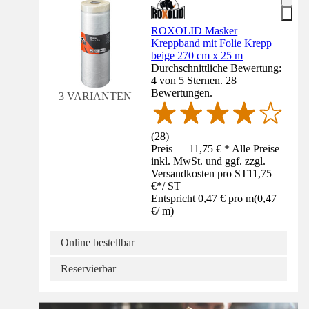
ROXOLID Masker
Kreppband mit Folie Krepp
beige 270 cm x 25 m
Durchschnittliche Bewertung:
4 von 5 Sternen. 28
Bewertungen.
3 VARIANTEN
(
28
)
Preis — 11,75 € * Alle Preise
inkl. MwSt. und ggf. zzgl.
Versandkosten pro ST
11,75
€
*
/
ST
Entspricht 0,47 € pro m
(
0,47
€
/
m
)
Online bestellbar
Reservierbar