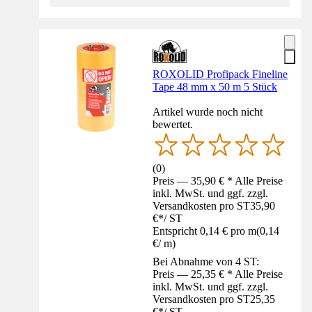
ROXOLID Profipack Fineline
Tape 48 mm x 50 m 5 Stück
Artikel wurde noch nicht
bewertet.
(
0
)
Preis — 35,90 € * Alle Preise
inkl. MwSt. und ggf. zzgl.
Versandkosten pro ST
35,90
€
*
/
ST
Entspricht 0,14 € pro m
(
0,14
€
/
m
)
Bei Abnahme von 4 ST:
Preis — 25,35 € * Alle Preise
inkl. MwSt. und ggf. zzgl.
Versandkosten pro ST
25,35
€
*
/
ST