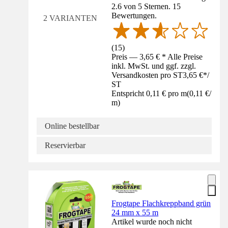
2.6 von 5 Sternen. 15
Bewertungen.
2 VARIANTEN
(
15
)
Preis — 3,65 € * Alle Preise
inkl. MwSt. und ggf. zzgl.
Versandkosten pro ST
3,65 €
*
/
ST
Entspricht 0,11 € pro m
(
0,11 €
/
m
)
Online bestellbar
Reservierbar
Frogtape Flachkreppband grün
24 mm x 55 m
Artikel wurde noch nicht