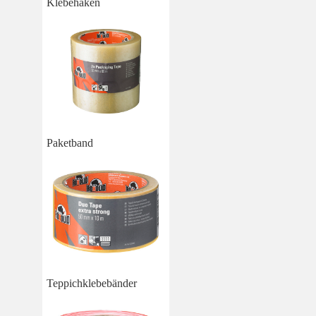
Klebehaken
Paketband
Teppichklebebänder