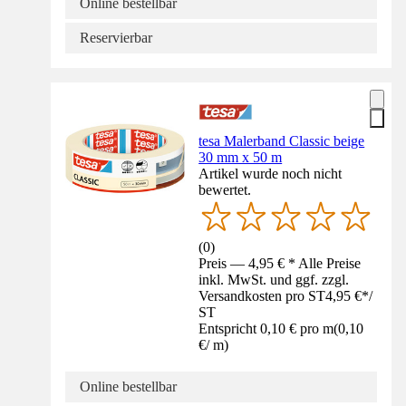
Online bestellbar
Reservierbar
tesa Malerband Classic beige
30 mm x 50 m
Artikel wurde noch nicht
bewertet.
(
0
)
Preis — 4,95 € * Alle Preise
inkl. MwSt. und ggf. zzgl.
Versandkosten pro ST
4,95 €
*
/
ST
Entspricht 0,10 € pro m
(
0,10
€
/
m
)
Online bestellbar