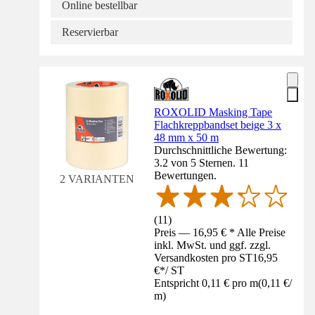
Online bestellbar
Reservierbar
ROXOLID Masking Tape
Flachkreppbandset beige 3 x
48 mm x 50 m
Durchschnittliche Bewertung:
3.2 von 5 Sternen. 11
Bewertungen.
2 VARIANTEN
(
11
)
Preis — 16,95 € * Alle Preise
inkl. MwSt. und ggf. zzgl.
Versandkosten pro ST
16,95
€
*
/
ST
Entspricht 0,11 € pro m
(
0,11 €
/
m
)