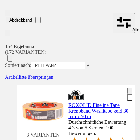
Abdeckband
Alle
154 Ergebnisse
(172 VARIANTEN)
Sortiert nach:
Artikelliste überspringen
ROXOLID Fineline Tape
Kreppband Washitape gold 30
mm x 50 m
Durchschnittliche Bewertung:
4.3 von 5 Sternen. 100
Bewertungen.
3 VARIANTEN