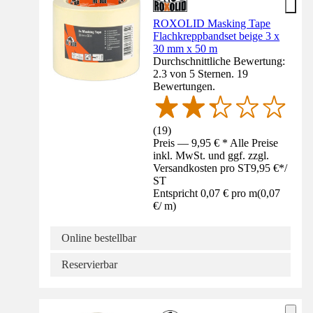
ROXOLID Masking Tape
Flachkreppbandset beige 3 x
30 mm x 50 m
Durchschnittliche Bewertung:
2.3 von 5 Sternen. 19
Bewertungen.
(
19
)
Preis — 9,95 € * Alle Preise
inkl. MwSt. und ggf. zzgl.
Versandkosten pro ST
9,95 €
*
/
ST
Entspricht 0,07 € pro m
(
0,07
€
/
m
)
Online bestellbar
Reservierbar