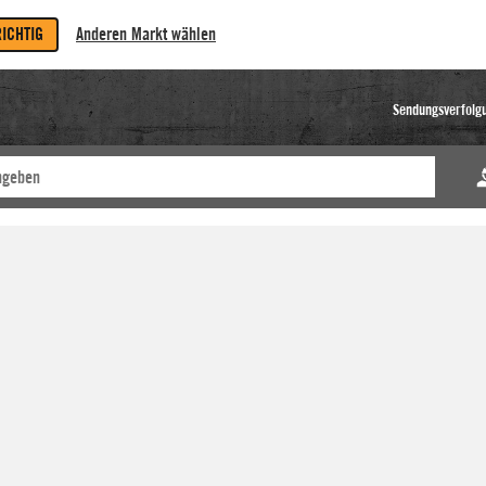
RICHTIG
Anderen Markt wählen
Sendungsverfolg