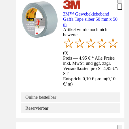
3M™ Gewebeklebeband
Gaffa Tape silber 50 mm x 50
m
Artikel wurde noch nicht
bewertet.
(
0
)
Preis — 4,95 € * Alle Preise
inkl. MwSt. und ggf. zzgl.
Versandkosten pro ST
4,95 €
*
/
ST
Entspricht 0,10 € pro m
(
0,10
€
/
m
)
Online bestellbar
Reservierbar