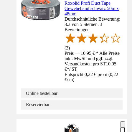
Roxolid Profi Duct Tape
Gewebeband schwarz 50m x
48mm
Durchschnittliche Bewertung:
3.3 von 5 Sternen. 3
Bewertungen.
(
3
)
Preis — 10,95 € * Alle Preise
inkl. MwSt. und ggf. zzgl.
Versandkosten pro ST
10,95
€
*
/
ST
Entspricht 0,22 € pro m
(
0,22
€
/
m
)
Online bestellbar
Reservierbar