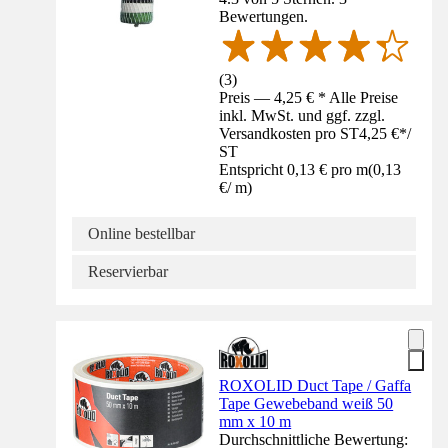
Bewertungen.
(
3
)
Preis — 4,25 € * Alle Preise
inkl. MwSt. und ggf. zzgl.
Versandkosten pro ST
4,25 €
*
/
ST
Entspricht 0,13 € pro m
(
0,13
€
/
m
)
Online bestellbar
Reservierbar
ROXOLID Duct Tape / Gaffa
Tape Gewebeband weiß 50
mm x 10 m
Durchschnittliche Bewertung: