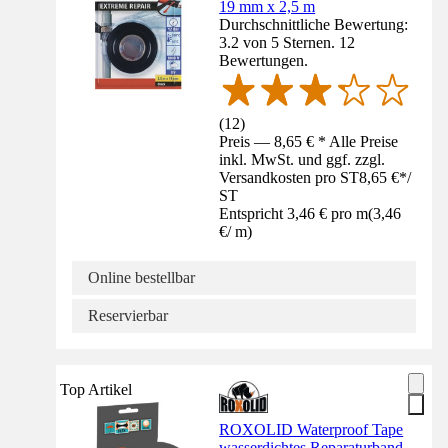
19 mm x 2,5 m
Durchschnittliche Bewertung:
3.2 von 5 Sternen. 12
Bewertungen.
(
12
)
Preis — 8,65 € * Alle Preise
inkl. MwSt. und ggf. zzgl.
Versandkosten pro ST
8,65 €
*
/
ST
Entspricht 3,46 € pro m
(
3,46
€
/
m
)
Online bestellbar
Reservierbar
Top Artikel
ROXOLID Waterproof Tape
wasserdichtes Reparaturband