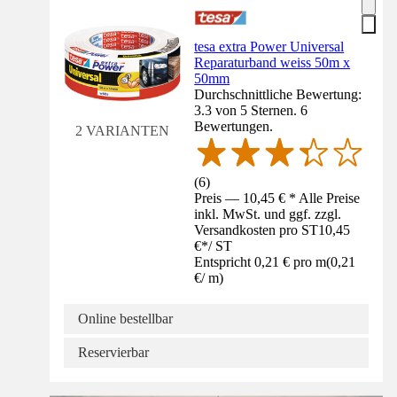
tesa extra Power Universal
Reparaturband weiss 50m x
50mm
Durchschnittliche Bewertung:
3.3 von 5 Sternen. 6
Bewertungen.
2 VARIANTEN
(
6
)
Preis — 10,45 € * Alle Preise
inkl. MwSt. und ggf. zzgl.
Versandkosten pro ST
10,45
€
*
/
ST
Entspricht 0,21 € pro m
(
0,21
€
/
m
)
Online bestellbar
Reservierbar