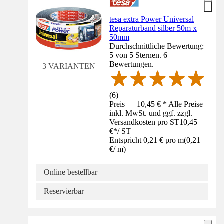
tesa extra Power Universal
Reparaturband silber 50m x
50mm
Durchschnittliche Bewertung:
5 von 5 Sternen. 6
Bewertungen.
3 VARIANTEN
(
6
)
Preis — 10,45 € * Alle Preise
inkl. MwSt. und ggf. zzgl.
Versandkosten pro ST
10,45
€
*
/
ST
Entspricht 0,21 € pro m
(
0,21
€
/
m
)
Online bestellbar
Reservierbar