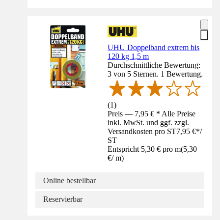
UHU Doppelband extrem bis
120 kg 1,5 m
Durchschnittliche Bewertung:
3 von 5 Sternen. 1 Bewertung.
(
1
)
Preis — 7,95 € * Alle Preise
inkl. MwSt. und ggf. zzgl.
Versandkosten pro ST
7,95 €
*
/
ST
Entspricht 5,30 € pro m
(
5,30
€
/
m
)
Online bestellbar
Reservierbar