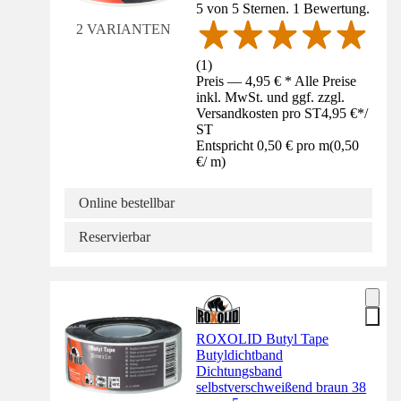
5 von 5 Sternen. 1 Bewertung.
2 VARIANTEN
(
1
)
Preis — 4,95 € * Alle Preise
inkl. MwSt. und ggf. zzgl.
Versandkosten pro ST
4,95 €
*
/
ST
Entspricht 0,50 € pro m
(
0,50
€
/
m
)
Online bestellbar
Reservierbar
ROXOLID Butyl Tape
Butyldichtband
Dichtungsband
selbstverschweißend braun 38