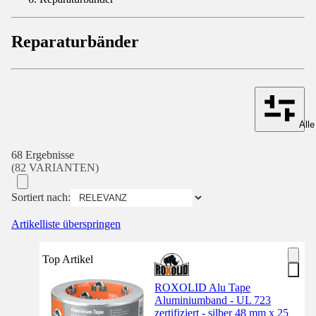
Reparaturbänder
Alle
68 Ergebnisse
(82 VARIANTEN)
Sortiert nach:
Artikelliste überspringen
Top Artikel
ROXOLID Alu Tape
Aluminiumband - UL 723
zertifiziert - silber 48 mm x 25