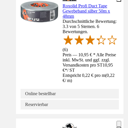
Roxolid Profi Duct Tape
Gewebeband silber 50m x
48mm
Durchschnittliche Bewertung:
3.3 von 5 Sternen. 6
Bewertungen.
(
6
)
Preis — 10,95 € * Alle Preise
inkl. MwSt. und ggf. zzgl.
Versandkosten pro ST
10,95
€
*
/
ST
Entspricht 0,22 € pro m
(
0,22
€
/
m
)
Online bestellbar
Reservierbar