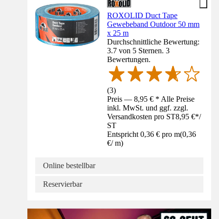
ROXOLID Duct Tape
Gewebeband Outdoor 50 mm
x 25 m
Durchschnittliche Bewertung:
3.7 von 5 Sternen. 3
Bewertungen.
(
3
)
Preis — 8,95 € * Alle Preise
inkl. MwSt. und ggf. zzgl.
Versandkosten pro ST
8,95 €
*
/
ST
Entspricht 0,36 € pro m
(
0,36
€
/
m
)
Online bestellbar
Reservierbar