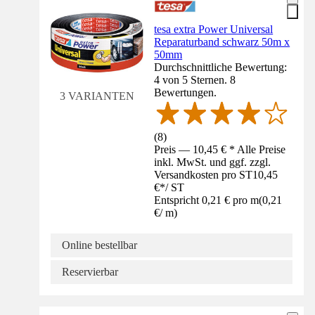
tesa extra Power Universal
Reparaturband schwarz 50m x
50mm
Durchschnittliche Bewertung:
4 von 5 Sternen. 8
Bewertungen.
3 VARIANTEN
(
8
)
Preis — 10,45 € * Alle Preise
inkl. MwSt. und ggf. zzgl.
Versandkosten pro ST
10,45
€
*
/
ST
Entspricht 0,21 € pro m
(
0,21
€
/
m
)
Online bestellbar
Reservierbar