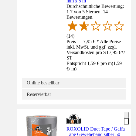
mm x 5 m
Durchschnittliche Bewertung:
1.7 von 5 Sternen. 14
Bewertungen.
(
14
)
Preis — 7,95 € * Alle Preise
inkl. MwSt. und ggf. zzgl.
Versandkosten pro ST
7,95 €
*
/
ST
Entspricht 1,59 € pro m
(
1,59
€
/
m
)
Online bestellbar
Reservierbar
ROXOLID Duct Tape / Gaffa
Tape Gewebeband silber 50