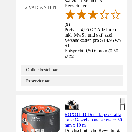
3.2 von 5 Sternen. 9
Bewertungen.
2 VARIANTEN
(
9
)
Preis — 4,95 € * Alle Preise
inkl. MwSt. und ggf. zzgl.
Versandkosten pro ST
4,95 €
*
/
ST
Entspricht 0,50 € pro m
(
0,50
€
/
m
)
Online bestellbar
Reservierbar
ROXOLID Duct Tape / Gaffa
Tape Gewebeband schwarz 50
mm x 10 m
Durchschnittliche Bewertung: