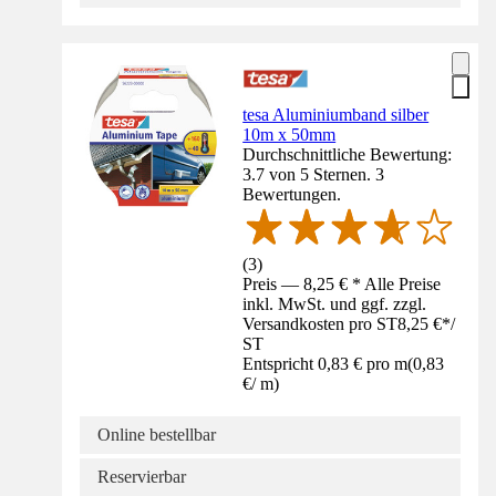
tesa Aluminiumband silber
10m x 50mm
Durchschnittliche Bewertung:
3.7 von 5 Sternen. 3
Bewertungen.
(
3
)
Preis — 8,25 € * Alle Preise
inkl. MwSt. und ggf. zzgl.
Versandkosten pro ST
8,25 €
*
/
ST
Entspricht 0,83 € pro m
(
0,83
€
/
m
)
Online bestellbar
Reservierbar