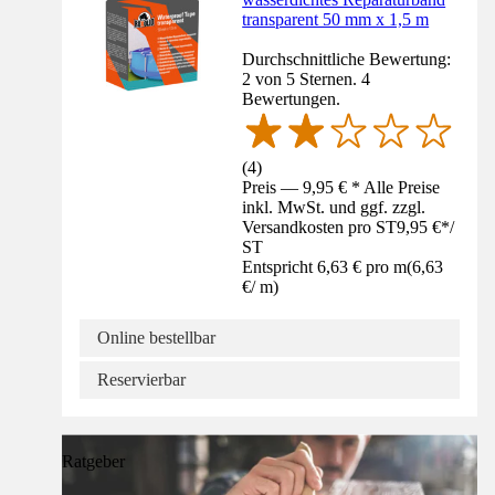
transparent 50 mm x 1,5 m
Durchschnittliche Bewertung:
2 von 5 Sternen. 4
Bewertungen.
(
4
)
Preis — 9,95 € * Alle Preise
inkl. MwSt. und ggf. zzgl.
Versandkosten pro ST
9,95 €
*
/
ST
Entspricht 6,63 € pro m
(
6,63
€
/
m
)
Online bestellbar
Reservierbar
Ratgeber