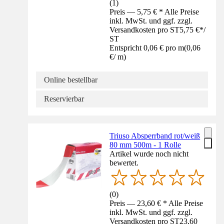
(
1
)
Preis — 5,75 € * Alle Preise
inkl. MwSt. und ggf. zzgl.
Versandkosten pro ST
5,75 €
*
/
ST
Entspricht 0,06 € pro m
(
0,06
€
/
m
)
Online bestellbar
Reservierbar
Triuso Absperrband rot/weiß
80 mm 500m - 1 Rolle
Artikel wurde noch nicht
bewertet.
(
0
)
Preis — 23,60 € * Alle Preise
inkl. MwSt. und ggf. zzgl.
Versandkosten pro ST
23,60