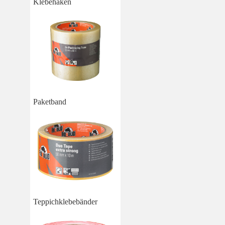
Klebehaken
Paketband
Teppichklebebänder