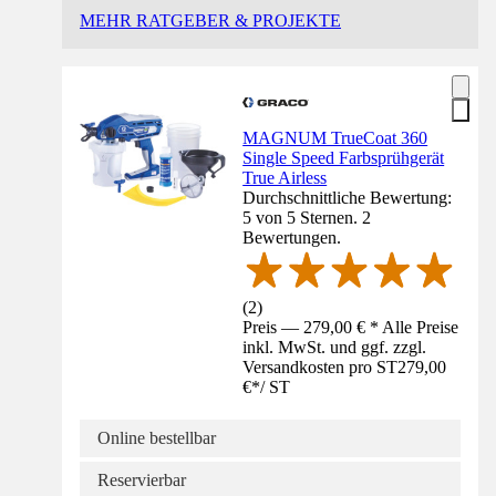
MEHR RATGEBER & PROJEKTE
MAGNUM TrueCoat 360
Single Speed Farbsprühgerät
True Airless
Durchschnittliche Bewertung:
5 von 5 Sternen. 2
Bewertungen.
(
2
)
Preis — 279,00 € * Alle Preise
inkl. MwSt. und ggf. zzgl.
Versandkosten pro ST
279,00
€
*
/
ST
Online bestellbar
Reservierbar