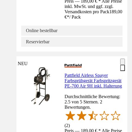
Preis — 189,00 € * Alle Preise
inkl. MwSt. und ggf. zzgl.
Versandkosten pro Pack
189,00
€
*
/
Pack
Online bestellbar
Reservierbar
NEU
Pattfield Airless Spayer
Farbsprühgerät Farbspritzgerät
PE-700 Air 9H inkl. Halterung
Durchschnittliche Bewertung:
2.5 von 5 Sternen. 2
Bewertungen.
(
2
)
Preis — 189,00 € * Alle Preise