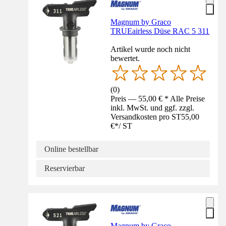
Magnum by Graco
TRUEairless Düse RAC 5 311
Artikel wurde noch nicht
bewertet.
(
0
)
Preis — 55,00 € * Alle Preise
inkl. MwSt. und ggf. zzgl.
Versandkosten pro ST
55,00
€
*
/
ST
Online bestellbar
Reservierbar
Magnum by Graco