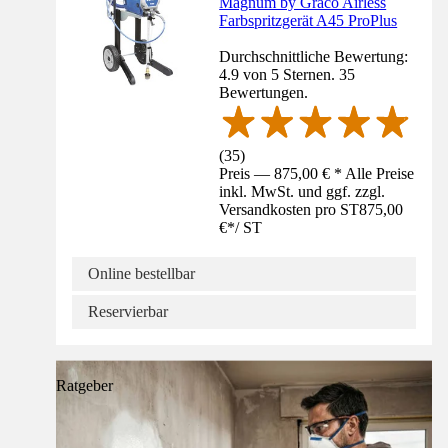
Magnum by Graco Airless
Farbspritzgerät A45 ProPlus
Durchschnittliche Bewertung:
4.9 von 5 Sternen. 35
Bewertungen.
(
35
)
Preis — 875,00 € * Alle Preise
inkl. MwSt. und ggf. zzgl.
Versandkosten pro ST
875,00
€
*
/
ST
Online bestellbar
Reservierbar
Ratgeber