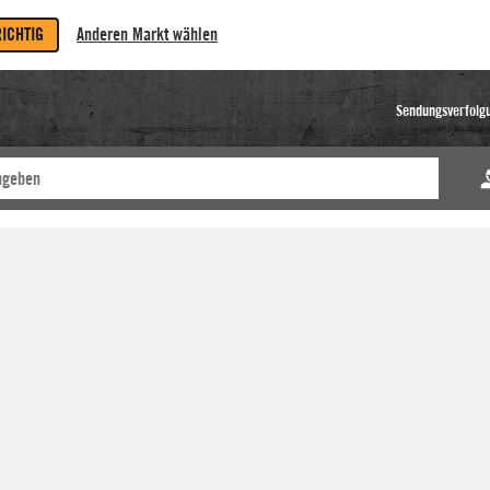
RICHTIG
Anderen Markt wählen
Sendungsverfolg