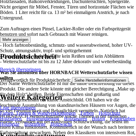
Holzfassaden, Balkonverkleidungen, Dachuntersichten, Spielgeräte.
Nicht geeignet für Möbel, Fenster, Türen und horizontale Flächen wie
Böden. 1 Liter reicht für ca. 13 m² bei einmaligem Anstrich, je nach
Untergrund.
Zum Auftragen einen Pinsel, Lackier-Roller oder ein Farbspritzgerät
benutzen und sofort nach Gebrauch mit Wasser reinigen.
Mehr anzeigen
- Hoch farbtonbeständig, schmutz- und wasserabweisend, hoher UV-
Schutz, atmungsaktiv, tropf- und spritzgehemmt
Produktsicherheit
- Dauerelastisch, auch bei Kälte kein Reißen und kein Abblättern
- Wetterschutzfarbe ist bis zu 12 Jahre dekorativ und wetterbeständig
Bereich überspringen
Was Sie ansonsten über HORNBACH Wetterschutzfarbe wissen
sollten
Verantwortlich für Produktsicherheit:
.
Siehe Herstellerinformationen
Der Name Wetterschutzfarbe ist nur die halbe Beschreibung für dieses
Produkt. Die andere Seite könnte mit gleicher Berechtigung „Make up
für dein Holz“ heißen. Beide Eigenschaften sind großartig und
Weitere Kategorien
schaffen gemeinsam ein klasse Anstrichbild. Oft haben wir die
leuchtende Ausstrahlung von skandinavischen Häusern vor Augen, die
Liste überspringen
so viel Freundlichkeit und Behaglichkeit vermitteln. Natürlich hat
Farben, Tapeten & Wandverkleidungen
Farben
Holzschutz
HORNBACH Wetterschutzfarbe solche Themen in der farblichen
Holzfarben
Holzgrundierung
Holzlasuren
Holzöl
Kreidefarben
Palette, verbunden mit der kraftvollen Schutzwirkung, die selbst im
Holzbeize
Holzpflege
Holzwachs
rauen Klima funktioniert. Kontinuierlich ist der Wunsch nach breiterer
Farbgestaltung gewachsen. Neben den Klassikern von intensivem Rot,
Kundenbewertungen