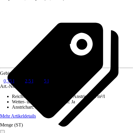
Gebindegröße
0,75 l
2,5 l
5 l
Art.-Nr.
5615639
Reichweite (ca.) bei einmaligem Anstrich
:
13 m²/l
Wetter- und UV-Beständigkeit
:
Ja
Anstrichart
:
Deckend
Mehr Artikeldetails
Menge (ST)