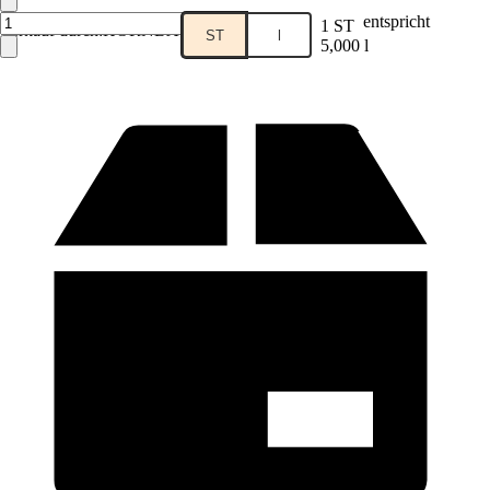
entspricht
1 ST
Verkauf durch:
HORNBACH
ST
l
5,000 l