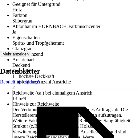
Geeignet für Untergrund
Holz
Farbton
Silbergrau
Abtönbar im HORNBACH-Farbmischcenter
Ja
Eigenschaften
Spritz- und Tropfgehemmt
Glanzgrad
Seidenglänzend
Mehr anzeigen
Anstrichart
Deckend
Datenblätter
Deckkraft
1 - höchste Deckkraft
Bereich überspringen
Empfohlene Anzahl Anstriche
2
Reichweite (ca.) bei einmaligem Anstrich
13 m²/l
Hinweis zur Reichweite
Der Verbrauch hängt stark von der Art des Auftrags ab. Die
Herstellerempfehlung ist, das Material dünn aufzutragen.
Weitere Faktoren beeinflussen die Reichweite: Saugfähigkeit,
Struktur (z.B. Riffelung, Rauheit), Holzart und
Verwitterungsgrad der Oberfläche. Aus diesem Grund sind
unsere Reichweitenangaben nur ca. Werte.