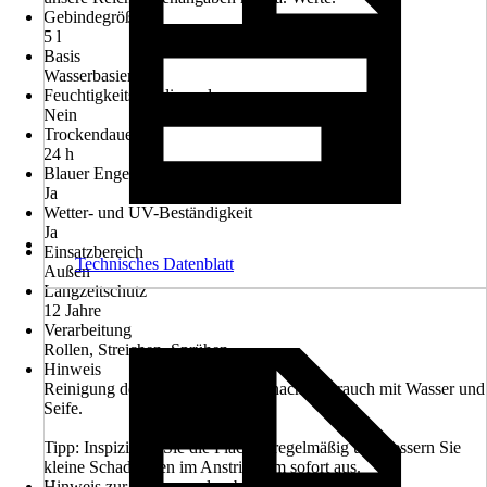
Gebindegröße
5 l
Basis
Wasserbasierend
Feuchtigkeitsregulierend
Nein
Trockendauer ca.
24 h
Blauer Engel
Ja
Wetter- und UV-Beständigkeit
Ja
Einsatzbereich
Technisches Datenblatt
Außen
Langzeitschutz
12 Jahre
Verarbeitung
Rollen, Streichen, Sprühen
Hinweis
Reinigung der Werkzeuge sofort nach Gebrauch mit Wasser und
Seife.
Tipp: Inspizieren Sie die Flächen regelmäßig und bessern Sie
kleine Schadstellen im Anstrichfilm sofort aus.
Hinweis zur Untergrundvorbehandlung