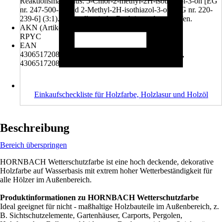
Reaktionsmasse aus: 5-Chlor-2-methyl-2H-isothiazol-3-on [EG
nr. 247-500-7] und 2-Methyl-2H-isothiazol-3-on [EG nr. 220-
239-6] (3:1). Kann allergische Reaktionen hervorrufen.
AKN (Artikelkurznummer)
RPYC
EAN
4306517208622, 4306517208677, 4306517208738,
4306517208790, 4306517208844
Einkaufscheckliste für Holzfarbe, Holzlasur und Holzöl
Beschreibung
Bereich überspringen
HORNBACH Wetterschutzfarbe ist eine hoch deckende, dekorative
Holzfarbe auf Wasserbasis mit extrem hoher Wetterbeständigkeit für
alle Hölzer im Außenbereich.
Produktinformationen zu HORNBACH Wetterschutzfarbe
Ideal geeignet für nicht - maßhaltige Holzbauteile im Außenbereich, z.
B. Sichtschutzelemente, Gartenhäuser, Carports, Pergolen,