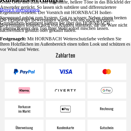
Grün, Gelb und Blau sind abgestufte, hellere Töne in das Blickfeld der
Anwender gerückt. So lassen sich subtilere und differenziertere
Bereich überspringen
Ergebnisse erzielen. Der Vorstrich mit HORNBACH Isolier-
Sperrgrund gehört zum System. Gut zu wissen: Neben einem breiten
Die Echtheit der Bewertungen wurde von uns nicht überprüft.
Grundfarben-Sortiment können Sie über das HORNBACH
Bewertungen können auch von Kunden stammen, die die Ware nicht
Farbmischcenter den Ton Ihrer Wahl sofort mischen lassen.
nachweislich genutzt oder gekauft haben.
Festgenagelt:
Mit HORNBACH Wetterschutzfarbe verleihen Sie
Ihren Holzflächen im Außenbereich einen tollen Look und schützen es
vor Wind und Wetter.
Zahlarten