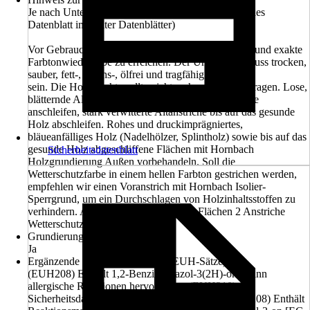
Je nach Untergrund vorbehandeln. (Siehe Technisches
Datenblatt im Reiter Datenblätter)
Vor Gebrauch gut aufrühren, um volle Wirksamkeit und exakte
Farbtonwiedergabe zu erreichen. Der Untergrund muss trocken,
sauber, fett-, wachs-, ölfrei und tragfähig
sein. Die Holzfeuchte sollte nicht mehr als 15 % betragen. Lose,
blätternde Altanstriche entfernen. Intakte Altanstriche
anschleifen, stark verwitterte Altanstriche bis auf das gesunde
Holz abschleifen. Rohes und druckimprägniertes,
bläueanfälliges Holz (Nadelhölzer, Splintholz) sowie bis auf das
gesunde Holz abgeschliffene Flächen mit Hornbach
Sicherheitsdatenblatt
Holzgrundierung Außen vorbehandeln. Soll die
Wetterschutzfarbe in einem hellen Farbton gestrichen werden,
empfehlen wir einen Voranstrich mit Hornbach Isolier-
Sperrgrund, um ein Durchschlagen von Holzinhaltsstoffen zu
verhindern. Auf die so vorbehandelten Flächen 2 Anstriche
Wetterschutzfarbe auftragen.
Grundierung empfohlen
Ja
Ergänzende Gefahrenmerkmale (EUH-Sätze)
(EUH208) Enthält 1,2-Benzisothiazol-3(2H)-on. Kann
allergische Reaktionen hervorrufen., (EUH210)
Sicherheitsdatenblatt auf Anfrage erhältlich., (EUH208) Enthält