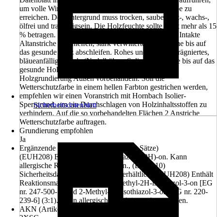
um volle Wirksamkeit und exakte Farbtonwiedergabe zu
erreichen. Der Untergrund muss trocken, sauber, fett-, wachs-,
ölfrei und tragfähigsein. Die Holzfeuchte sollte nicht mehr als 15
% betragen. Lose, blätternde Altanstriche entfernen. Intakte
Altanstriche anschleifen, stark verwitterte Altanstriche bis auf
das gesunde Holz abschleifen. Rohes und druckimprägniertes,
bläueanfälliges Holz (Nadelhölzer, Splintholz) sowie bis auf das
gesunde Holz abgeschliffene Flächen mit Hornbach
Holzgrundierung Außen vorbehandeln. Soll die
Wetterschutzfarbe in einem hellen Farbton gestrichen werden,
empfehlen wir einen Voranstrich mit Hornbach Isolier-
Sperrgrund, um ein Durchschlagen von Holzinhaltsstoffen zu
Sicherheitsdatenblatt
verhindern. Auf die so vorbehandelten Flächen 2 Anstriche
Wetterschutzfarbe auftragen.
Grundierung empfohlen
Ja
Ergänzende Gefahrenmerkmale (EUH-Sätze)
(EUH208) Enthält 1,2-Benzisothiazol-3(2H)-on. Kann
allergische Reaktionen hervorrufen., (EUH210)
Sicherheitsdatenblatt auf Anfrage erhältlich., (EUH208) Enthält
Reaktionsmasse aus: 5-Chlor-2-methyl-2H-isothiazol-3-on [EG
nr. 247-500-7] und 2-Methyl-2H-isothiazol-3-on [EG nr. 220-
239-6] (3:1). Kann allergische Reaktionen hervorrufen.
AKN (Artikelkurznummer)