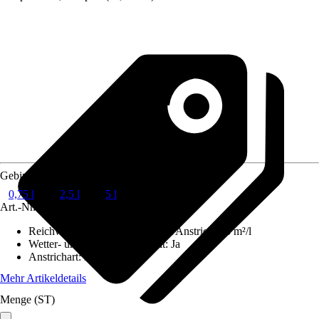
Gebindegröße
0,75 l
2,5 l
5 l
Art.-Nr.
5509656
Reichweite (ca.) bei einmaligem Anstrich
:
13 m²/l
Wetter- und UV-Beständigkeit
:
Ja
Anstrichart
:
Deckend
Mehr Artikeldetails
Menge (ST)