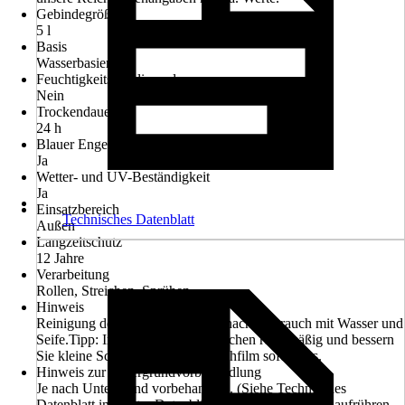
Gebindegröße
5 l
Basis
Wasserbasierend
Feuchtigkeitsregulierend
Nein
Trockendauer ca.
24 h
Blauer Engel
Ja
Wetter- und UV-Beständigkeit
Ja
Einsatzbereich
Technisches Datenblatt
Außen
Langzeitschutz
12 Jahre
Verarbeitung
Rollen, Streichen, Sprühen
Hinweis
Reinigung der Werkzeuge sofort nach Gebrauch mit Wasser und
Seife.Tipp: Inspizieren Sie die Flächen regelmäßig und bessern
Sie kleine Schadstellen im Anstrichfilm sofort aus.
Hinweis zur Untergrundvorbehandlung
Je nach Untergrund vorbehandeln. (Siehe Technisches
Datenblatt im Reiter Datenblätter)Vor Gebrauch gut aufrühren,