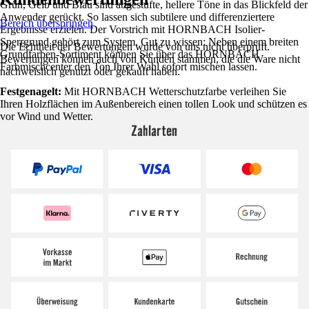
Grün, Gelb und Blau sind abgestufte, hellere Töne in das Blickfeld der
Anwender gerückt. So lassen sich subtilere und differenziertere
Bereich überspringen
Ergebnisse erzielen. Der Vorstrich mit HORNBACH Isolier-
Sperrgrund gehört zum System. Gut zu wissen: Neben einem breiten
Die Echtheit der Bewertungen wurde von uns nicht überprüft.
Grundfarben-Sortiment können Sie über das HORNBACH
Bewertungen können auch von Kunden stammen, die die Ware nicht
Farbmischcenter den Ton Ihrer Wahl sofort mischen lassen.
nachweislich genutzt oder gekauft haben.
Festgenagelt:
Mit HORNBACH Wetterschutzfarbe verleihen Sie
Ihren Holzflächen im Außenbereich einen tollen Look und schützen es
vor Wind und Wetter.
Zahlarten