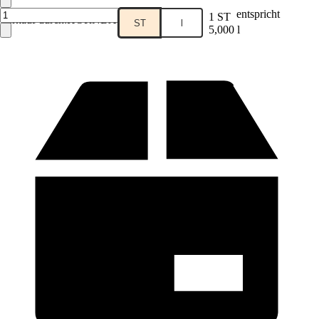
entspricht
1 ST
Verkauf durch:
HORNBACH
ST
l
5,000 l