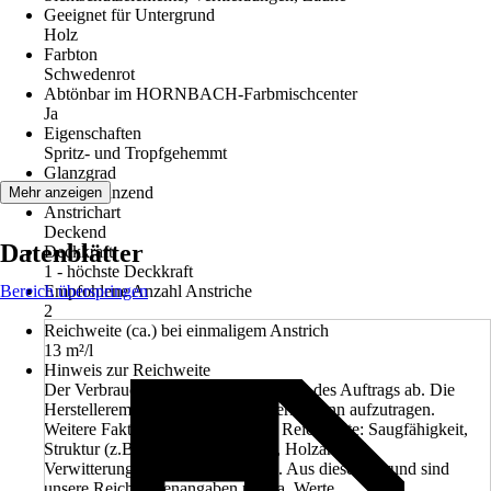
Geeignet für Untergrund
Holz
Farbton
Schwedenrot
Abtönbar im HORNBACH-Farbmischcenter
Ja
Eigenschaften
Spritz- und Tropfgehemmt
Glanzgrad
Seidenglänzend
Mehr anzeigen
Anstrichart
Deckend
Datenblätter
Deckkraft
1 - höchste Deckkraft
Bereich überspringen
Empfohlene Anzahl Anstriche
2
Reichweite (ca.) bei einmaligem Anstrich
13 m²/l
Hinweis zur Reichweite
Der Verbrauch hängt stark von der Art des Auftrags ab. Die
Herstellerempfehlung ist, das Material dünn aufzutragen.
Weitere Faktoren beeinflussen die Reichweite: Saugfähigkeit,
Struktur (z.B. Riffelung, Rauheit), Holzart und
Verwitterungsgrad der Oberfläche. Aus diesem Grund sind
unsere Reichweitenangaben nur ca. Werte.