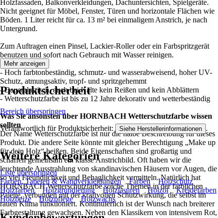
Holzfassaden, Balkonverkleidungen, Dachuntersichten, Spielgeräte.
Nicht geeignet für Möbel, Fenster, Türen und horizontale Flächen wie
Böden. 1 Liter reicht für ca. 13 m² bei einmaligem Anstrich, je nach
Untergrund.
Zum Auftragen einen Pinsel, Lackier-Roller oder ein Farbspritzgerät
benutzen und sofort nach Gebrauch mit Wasser reinigen.
Mehr anzeigen
- Hoch farbtonbeständig, schmutz- und wasserabweisend, hoher UV-
Schutz, atmungsaktiv, tropf- und spritzgehemmt
Produktsicherheit
- Dauerelastisch, auch bei Kälte kein Reißen und kein Abblättern
- Wetterschutzfarbe ist bis zu 12 Jahre dekorativ und wetterbeständig
Bereich überspringen
Was Sie ansonsten über HORNBACH Wetterschutzfarbe wissen
sollten
Verantwortlich für Produktsicherheit:
.
Siehe Herstellerinformationen
Der Name Wetterschutzfarbe ist nur die halbe Beschreibung für dieses
Produkt. Die andere Seite könnte mit gleicher Berechtigung „Make up
für dein Holz“ heißen. Beide Eigenschaften sind großartig und
Weitere Kategorien
schaffen gemeinsam ein klasse Anstrichbild. Oft haben wir die
leuchtende Ausstrahlung von skandinavischen Häusern vor Augen, die
Liste überspringen
so viel Freundlichkeit und Behaglichkeit vermitteln. Natürlich hat
Farben, Tapeten & Wandverkleidungen
Farben
Holzschutz
HORNBACH Wetterschutzfarbe solche Themen in der farblichen
Holzfarben
Holzgrundierung
Holzlasuren
Holzöl
Kreidefarben
Palette, verbunden mit der kraftvollen Schutzwirkung, die selbst im
Holzbeize
Holzpflege
Holzwachs
rauen Klima funktioniert. Kontinuierlich ist der Wunsch nach breiterer
Farbgestaltung gewachsen. Neben den Klassikern von intensivem Rot,
Kundenbewertungen